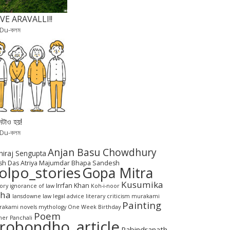
VE ARAVALLI!!
 Du-কলম
টাও হয়!
 Du-কলম
Anjan Basu Chowdhury
hiraj Sengupta
sh Das
Atriya Majumdar
Bhapa Sandesh
olpo_stories
Gopa Mitra
Kusumika
Irrfan Khan
tory
ignorance of law
Koh-i-noor
aha
lansdowne
law
legal advice
literary criticism
murakami
Painting
akami novels
mythology
One Week Birthday
Poem
her Panchali
robondho_article
Rabindranath