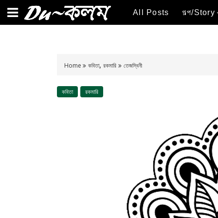
All Posts
গল্প/Story
,
Home
কবিতা
রকমারি
তেজস্বিনী
কবিতা
রকমারি