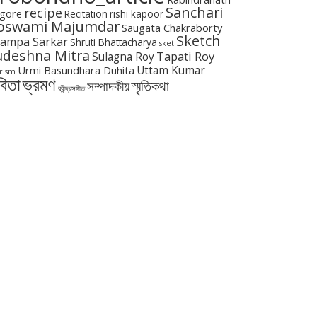
Sanchari
recipe
gore
Recitation
rishi kapoor
oswami Majumdar
Saugata Chakraborty
Sketch
ampa Sarkar
Shruti Bhattacharya
sket
udeshna Mitra
Tapati Roy
Sulagna Roy
Urmi Basundhara Duhita
Uttam Kumar
rism
বিতা
ভ্রমণ
স্মৃতিকথা
সম্পাদকীয়
রবীন্দ্রসঙ্গীত