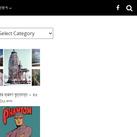
াযোগ
র ভ্রমণ বৃত্তান্ত – ৪৫
 Du-কলম