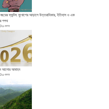
বছরের ফ্যান্টম: মুখোশের আড়ালে উত্তরাধিকার, ইতিহাস ও এক
র শপথ
 Du-কলম
ুন আলোর আবাহন
 Du-কলম