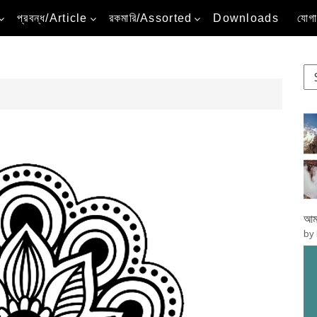
প্রবন্ধ/Article
রকমারি/Assorted
Downloads
যোগ
আমা
by