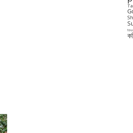
Ta
G
Sh
S
tou
ক