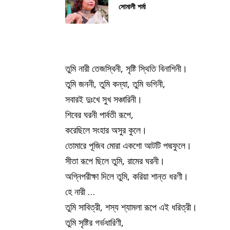
সোমালী শর্মা
তুমি নারী তেজস্বিনী, সৃষ্টি স্থিতি বিনাশিনী।
তুমি জননী, তুমি কন্যা, তুমি ভগিনী,
সবারই দুঃখে সুখ সঞ্চারিনী।
শিবের ঘরনী পার্বতী রূপে,
করেছিলে সংহার অসুর কুলে।
তোমারে পূজিব মোরা একশো আটটি পদ্মফুলে।
সীতা রূপে ছিলে তুমি, রামের ঘরনী।
অগ্নিপরীক্ষা দিলে তুমি, করিয়া শান্ত ধরণী।
হে নারী …
তুমি সাবিত্রী, শস্য শ্যামলা রূপে এই ধরিত্রী।
তুমি সৃষ্টির গর্ভধারিণী,