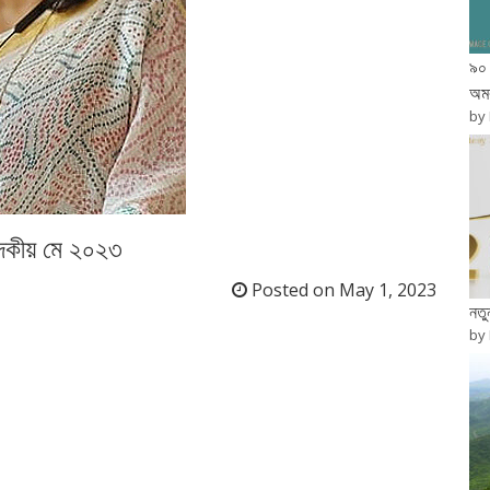
৯০ 
অম
by
াদকীয় মে ২০২৩
Posted on
May 1, 2023
নত
by