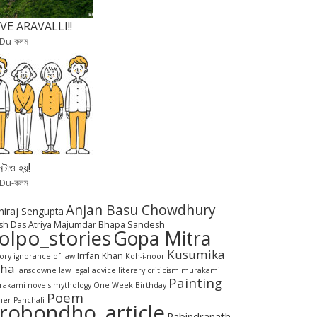
VE ARAVALLI!!
 Du-কলম
টাও হয়!
 Du-কলম
Anjan Basu Chowdhury
hiraj Sengupta
sh Das
Atriya Majumdar
Bhapa Sandesh
olpo_stories
Gopa Mitra
Kusumika
Irrfan Khan
tory
ignorance of law
Koh-i-noor
aha
lansdowne
law
legal advice
literary criticism
murakami
Painting
akami novels
mythology
One Week Birthday
Poem
her Panchali
robondho_article
Rabindranath