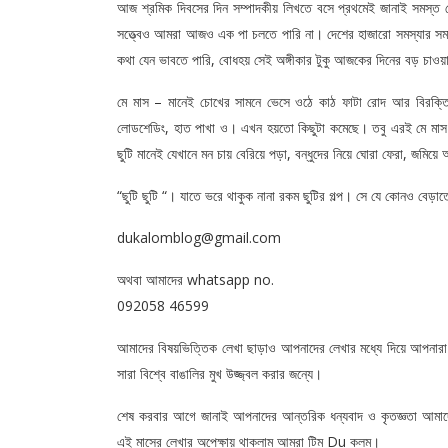
আজ শ্রমিক দিবসের দিন সম্পাদকীয় লিখতে বসে প্রথমেই জানাই সমস্ত খে
সত্ত্বেও আমরা আজও এক পা চলতে পারি না। দেশের হাজারো সমস্যার সমাধ
কথা যেন ভাবতে পারি, বোধহয় সেই অঙ্গীকার টুকু আজকের দিনের বড় চাওয়
মে মাস – মানেই চোখের সামনে ভেসে ওঠে কাঠ ফাটা রোদ আর বিরক্তিক
লোডশেডিং, হাত পাখা ও। এখন হয়তো কিছুটা কমেছে। তবু এরই মে মাস মা
ছুটি মানেই যেখানে মন চায় বেরিয়ে পড়া, বন্ধুদের নিয়ে ঘোরা ফেরা, জম
“ছুটি ছুটি “। যাতে ভরে থাকুক নানা রকম ছুটির গল্প। সে যে কোনও বেড়
dukalomblog@gmail.com
অথবা আমাদের whatsapp no.
092058 46599
আমাদের বিষয়ভিত্তিক লেখা ছাড়াও আপনাদের লেখার মধ্যে দিয়ে আপনারা স
সারা বিশ্বে বাঙালির মুখ উজ্জ্বল করার জন্যে।
শেষ করবার আগে জানাই আপনাদের আন্তরিক ধন্যবাদ ও কৃতজ্ঞতা আমাদে
এই মাসের লেখার অপেক্ষায় থাকলাম আমরা টিম Du কলম।