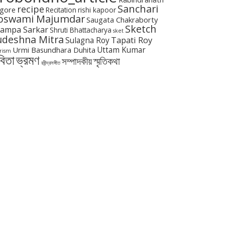
Sanchari
recipe
gore
Recitation
rishi kapoor
oswami Majumdar
Saugata Chakraborty
Sketch
ampa Sarkar
Shruti Bhattacharya
sket
udeshna Mitra
Tapati Roy
Sulagna Roy
Urmi Basundhara Duhita
Uttam Kumar
rism
বিতা
ভ্রমণ
স্মৃতিকথা
সম্পাদকীয়
রবীন্দ্রসঙ্গীত