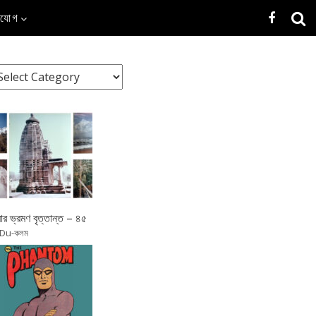
াযোগ
র ভ্রমণ বৃত্তান্ত – ৪৫
 Du-কলম