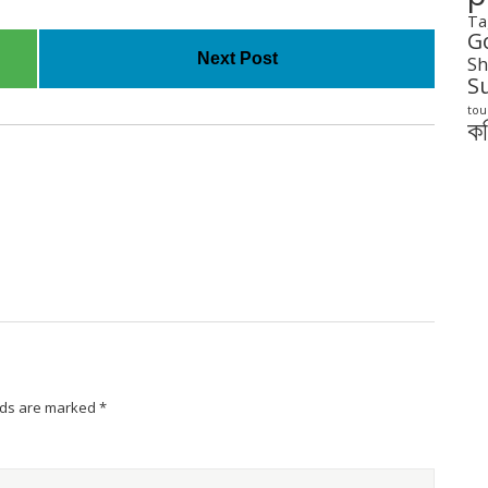
Ta
G
Next Post
Sh
S
tou
ক
lds are marked
*