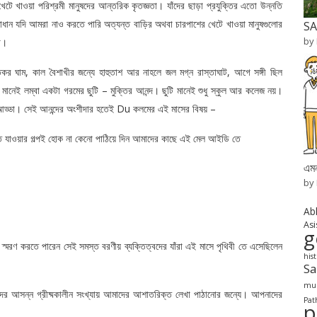
টে খাওয়া পরিশ্রমী মানুষদের আন্তরিক কৃতজ্ঞতা। যাঁদের ছাড়া প্রযুক্তির এতো উন্নতি
ান যদি আমরা নাও করতে পারি অত্যন্ত বাড়ির অথবা চারপাশের খেটে খাওয়া মানুষগুলোর
SA
by
া।
র ঘাম, কাল বৈশাখীর জন্যে হাহুতাশ আর নাহলে জল মগ্ন রাস্তাঘাট, আগে সঙ্গী ছিল
নেই লম্বা একটা গরমের ছুটি – মুক্তির আনন্দ। ছুটি মানেই শুধু স্কুল আর কলেজ নয়।
িয়ে আড্ডা। সেই আনন্দের অংশীদার হতেই Du কলমের এই মাসের বিষয় –
াতে যাওয়ার গল্পই হোক না কেনো পাঠিয়ে দিন আমাদের কাছে এই মেল আইডি তে
এমন
by
Ab
Asi
g
্মরণ করতে পারেন সেই সমস্ত বরণীয় ব্যক্তিত্বদের যাঁরা এই মাসে পৃথিবী তে এসেছিলেন
his
S
mur
র আসন্ন গ্রীষ্মকালীন সংখ্যায় আমাদের আশাতরিক্ত লেখা পাঠানোর জন্যে। আপনাদের
Pat
p