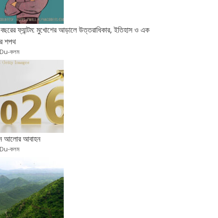
বছরের ফ্যান্টম: মুখোশের আড়ালে উত্তরাধিকার, ইতিহাস ও এক
র শপথ
 Du-কলম
ুন আলোর আবাহন
 Du-কলম