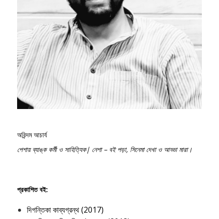
অরিন্দম আচার্য
পেশায় ব্যাঙ্ক কর্মী ও সাহিত্যিক| নেশা – বই পড়া, সিনেমা দেখা ও আড্ডা মারা।
প্রকাশিত বই:
দিগন্তিকা কাব্যগ্রন্থ (2017)