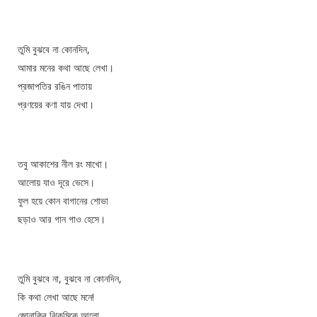
তুমি বুঝবে না কোনদিন,
আমার মনের কথা আছে লেখা।
প্রজাপতির রঙিন পাতায়
প্রণয়ের কণা যায় দেখা।
তবু আকাশের নীল রং মাখো।
আলোয় যাও দূরে ভেসে।
ফুল হয়ে কোন বাগানের শোভা
ছড়াও আর গান গাও হেসে।
তুমি বুঝবে না, বুঝবে না কোনদিন,
কি কথা লেখা আছে মনে!
জোনাকির ঝিকমিকে আলো