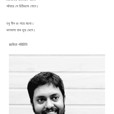
আঁধারে সে চিঠিগুলো গোনে।
তবু নীল রং গায়ে মাখো।
ভালবাসা যাক দূরে ভেসে।
রচয়িতা পরিচিতি