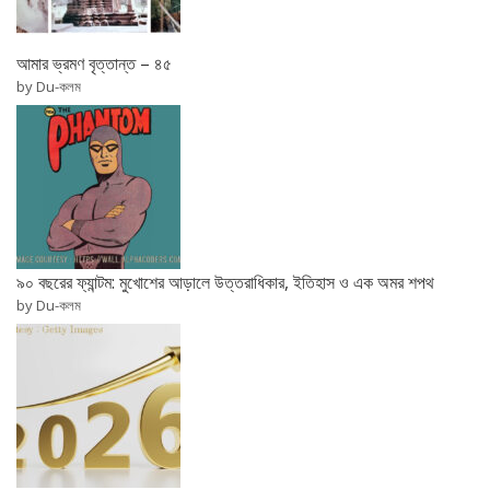
আমার ভ্রমণ বৃত্তান্ত – ৪৫
by Du-কলম
৯০ বছরের ফ্যান্টম: মুখোশের আড়ালে উত্তরাধিকার, ইতিহাস ও এক অমর শপথ
by Du-কলম