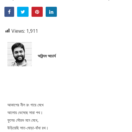
Views:
1,911
অরিন্দম আচার্য
আকাশের নীল রং গায়ে মেখে
আলোয় ভেসেছে সারা পথ।
ফুলের সৌরভ মনে মেখে,
উড়িয়েছি সাত-ঘোড়া-বাঁধা রথ।