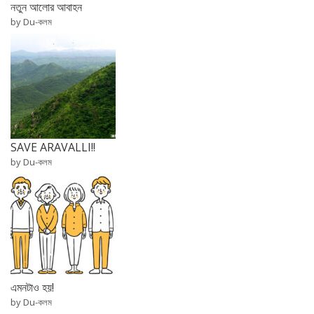
নতুন আলোর আবাহন
by Du-কলম
SAVE ARAVALLI!!
by Du-কলম
এমনটাও হয়!
by Du-কলম