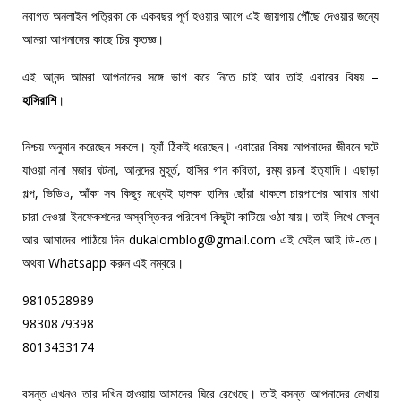
নবাগত অনলাইন পত্রিকা কে একবছর পূর্ণ হওয়ার আগে এই জায়গায় পৌঁছে দেওয়ার জন্যে
আমরা আপনাদের কাছে চির কৃতজ্ঞ।
এই আনন্দ আমরা আপনাদের সঙ্গে ভাগ করে নিতে চাই আর তাই এবারের বিষয় –
হাসিরাশি
।
নিশ্চয় অনুমান করেছেন সকলে। হ্যাঁ ঠিকই ধরেছেন। এবারের বিষয় আপনাদের জীবনে ঘটে
যাওয়া নানা মজার ঘটনা, আনন্দের মুহূর্ত, হাসির গান কবিতা, রম্য রচনা ইত্যাদি। এছাড়া
গল্প, ভিডিও, আঁকা সব কিছুর মধ্যেই হালকা হাসির ছোঁয়া থাকলে চারপাশের আবার মাথা
চারা দেওয়া ইনফেকশনের অস্বস্তিকর পরিবেশ কিছুটা কাটিয়ে ওঠা যায়। তাই লিখে ফেলুন
আর আমাদের পাঠিয়ে দিন dukalomblog@gmail.com এই মেইল আই ডি-তে।
অথবা Whatsapp করুন এই নম্বরে।
9810528989
9830879398
8013433174
বসন্ত এখনও তার দখিন হাওয়ায় আমাদের ঘিরে রেখেছে। তাই বসন্ত আপনাদের লেখায়