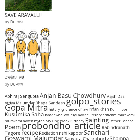
SAVE ARAVALLI!!
by Du-কলম
এমনটাও হয়!
by Du-কলম
Anjan Basu Chowdhury
Abhiraj Sengupta
Asish Das
golpo_stories
Atriya Majumdar
Bhapa Sandesh
Gopa Mitra
Irrfan Khan
history
ignorance of law
Koh-i-noor
Kusumika Saha
lansdowne
law
legal advice
literary criticism
murakami
Painting
murakami novels
mythology
One Week Birthday
Pather Panchali
probondho_article
Poem
Rabindranath
Sanchari
recipe
Tagore
Recitation
rishi kapoor
Goswami Majumdar
Shampa
Saugata Chakraborty