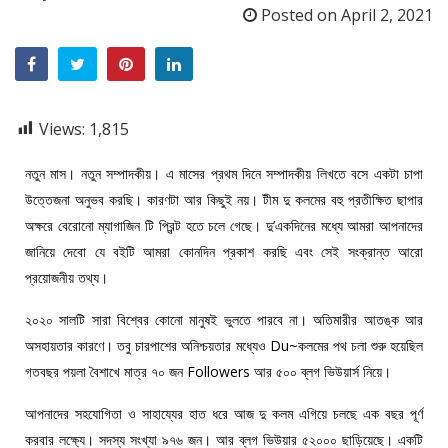
Posted on
April 2, 2021
Views:
1,815
নতুন মাস। নতুন সম্পাদকীয়। এ মাসের প্রথম দিনে সম্পাদকীয় লিখতে বসে একটা চাপা
উত্তেজনা অনুভব করছি। কারণটা আর কিছুই নয়। টীম দু কলমের বহু প্রতীক্ষিত ছাপার
অক্ষরে বেরোনো ম্যাগাজিন টি প্রিন্ট হতে চলে গেছে। দু’একদিনের মধ্যে আমরা আপনাদের
জানিয়ে দেবো যে বইটি আমরা কোনদিন প্রকাশ করছি এবং সেই সংক্রান্ত আরো
প্রয়োজনীয় তথ্য।
২০২০ সালটি সারা বিশ্বের কোনো মানুষই ভুলতে পারবে না। অতিমারীর আতঙ্ক আর
অসহায়তার কারণে। তবু চারপাশের অনিশ্চয়তার মধ্যেও Du~কলমের পথ চলা শুরু হয়েছিল
গতবছর পয়লা বৈশাখে মাত্র ৭০ জন Followers আর ৫০০ ব্লগ ভিউয়ার্স নিয়ে।
আপনাদের সহযোগিতা ও সাহায্যের হাত ধরে আজ দু কলম এগিয়ে চলছে এক বছর পূর্ণ
করবার লক্ষ্যে। সদস্য সংখ্যা ৯৭৬ জন। আর ব্লগ ভিউয়ার ৫২০০০ ছাড়িয়েছে। একটি