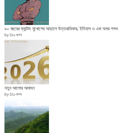
৯০ বছরের ফ্যান্টম: মুখোশের আড়ালে উত্তরাধিকার, ইতিহাস ও এক অমর শপথ
by Du-কলম
নতুন আলোর আবাহন
by Du-কলম