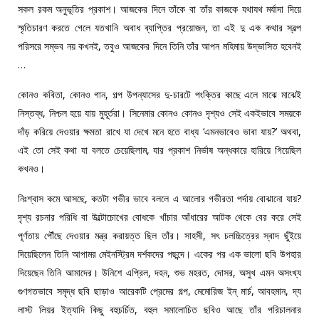
সকল রকম অনুভূতির প্রকাশ। আজকের দিনে তাঁকে বা তাঁর কাজকে যথাযথ মর্যাদা দিয়ে
স্মৃতিচারণ করতে গেলে যতখানি অবাধ ব্যাপ্তির প্রয়োজন, তা এই দু এক কথার স্বল্প
পরিসরে সম্ভব নয় কখনই, তবুও আজকের দিনে তিনি তাঁর আপন মহিমায় উদ্ভাসিত হবেনই
…
কোনও কবিতা, কোনও গান, গল্প উপন্যাসের দু-চারটে পংক্তির কাছে এলে মাঝে মাঝেই
নিস্তব্ধ, নিশ্চল হয়ে যায় মুহূর্তরা। সিনেমার কোনও কোনও দৃশ্যও সেই একইভাবে সময়কে
দাঁড় করিয়ে দেওয়ার ক্ষমতা রাখে যা দেখে মনে হতে বাধ্য ‘এমনভাবেও ভাবা যায়?’ অথবা,
এই তো সেই কথা যা বলতে চেয়েছিলাম, যার প্রকাশ নির্ভাষ অন্ধকারে হারিয়ে গিয়েছিল
কখনও।
নিঃশ্বাস কমে আসছে, কতটা গভীর ভাবে বললে এ আলোর গভীরতা পর্দায় বোঝানো যায়?
দৃশ্য রচনার পরিধি বা উল্টোচোখের বোধকে খাঁচার আঁধারের আটক থেকে বের করে সেই
পূর্ণতায় পৌঁছে দেওয়ার মন্ত্র করায়ত্ত ছিল তাঁর। সাহসী, সৎ চলচ্চিত্রের স্বাদ ছুঁইয়ে
দিয়েছিলেন তিনি আপামর মেইনস্ট্রিম দর্শকদের পছন্দে। একের পর এক ভালো ছবি উপহার
দিয়েছেন তিনি আমাদের। উনিশে এপ্রিল, দহন, শুভ মহরত, দোসর, অসুখ এমন অসংখ্য
গুণগতভাবে সমৃদ্ধ ছবি ছাড়াও আরেকটি প্রেমের গল্প, মেমোরিজ ইন্‌ মার্চ, আবহমান, দ্য
লাস্ট লিয়র ইত্যাদি কিছু বহুচর্চিত, বহুল সমালোচিত ছবিও আছে তাঁর পরিচালনার