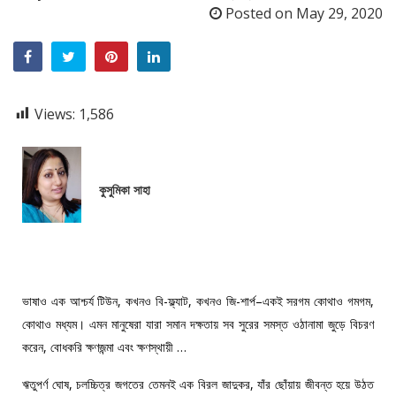
Posted on
May 29, 2020
Views:
1,586
কুসুমিকা সাহা
ভাষাও এক আশ্চর্য টিউন, কখনও বি-ফ্ল্যাট, কখনও জি-শার্প–একই সরগম কোথাও গমগম,
কোথাও মধ্যম। এমন মানুষেরা যারা সমান দক্ষতায় সব সুরের সমস্ত ওঠানামা জুড়ে বিচরণ
করেন, বোধকরি ক্ষণজন্মা এবং ক্ষণস্থায়ী …
ঋতুপর্ণ ঘোষ, চলচ্চিত্র জগতের তেমনই এক বিরল জাদুকর, যাঁর ছোঁয়ায় জীবন্ত হয়ে উঠত