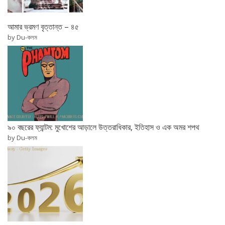
আমার ভ্রমণ বৃত্তান্ত – ৪৫
by Du-কলম
৯০ বছরের ফ্যান্টম: মুখোশের আড়ালে উত্তরাধিকার, ইতিহাস ও এক অমর শপথ
by Du-কলম