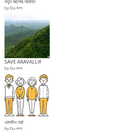
নতুন আলোর আবাহন
by Du-কলম
SAVE ARAVALLI!!
by Du-কলম
এমনটাও হয়!
by Du-কলম