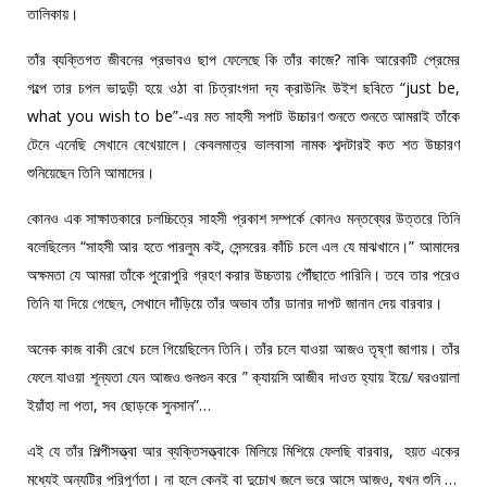
তালিকায়।
তাঁর ব্যক্তিগত জীবনের প্রভাবও ছাপ ফেলেছে কি তাঁর কাজে? নাকি আরেকটি প্রেমের
গল্পে তার চপল ভাদুড়ী হয়ে ওঠা বা চিত্রাংগদা দ্য ক্রাউনিং উইশ ছবিতে “just be,
what you wish to be”-এর মত সাহসী সপাট উচ্চারণ শুনতে শুনতে আমরাই তাঁকে
টেনে এনেছি সেখানে বেখেয়ালে। কেবলমাত্র ভালবাসা নামক শব্দটারই কত শত উচ্চারণ
শুনিয়েছেন তিনি আমাদের।
কোনও এক সাক্ষাতকারে চলচ্চিত্রে সাহসী প্রকাশ সম্পর্কে কোনও মন্তব্যের উত্তরে তিনি
বলেছিলেন “সাহসী আর হতে পারলুম কই, সেন্সরের কাঁচি চলে এল যে মাঝখানে।” আমাদের
অক্ষমতা যে আমরা তাঁকে পুরোপুরি গ্রহণ করার উচ্চতায় পৌঁছাতে পারিনি। তবে তার পরেও
তিনি যা দিয়ে গেছেন, সেখানে দাঁড়িয়ে তাঁর অভাব তাঁর ডানার দাপট জানান দেয় বারবার।
অনেক কাজ বাকী রেখে চলে গিয়েছিলেন তিনি। তাঁর চলে যাওয়া আজও তৃষ্ণা জাগায়। তাঁর
ফেলে যাওয়া শূন্যতা যেন আজও গুনগুন করে ” ক্যায়সি আজীব দাওত হ্যায় ইয়ে/ ঘরওয়ালা
ইয়াঁহা লা পতা, সব ছোড়কে সুনসান”…
এই যে তাঁর শিল্পীসত্ত্বা আর ব্যক্তিসত্ত্বাকে মিলিয়ে মিশিয়ে ফেলছি বারবার, হয়ত একের
মধ্যেই অন্যটির পরিপূর্ণতা। না হলে কেনই বা দুচোখ জলে ভরে আসে আজও, যখন শুনি …