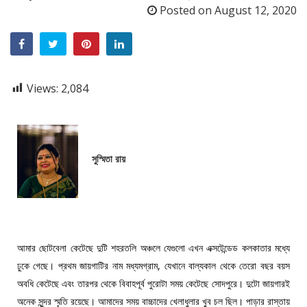
Posted on
August 12, 2020
Views:
2,084
সুস্মিতা রায়
আমার ছোটবেলা কেটেছে দুটি শহরতলি অঞ্চলে যেগুলো এখন এক্সটেন্ডেড কলকাতার মধ্যে
ঢুকে গেছে। প্রথম জায়গাটির নাম মধ্যমগ্রাম, যেখানে বাল্যকাল থেকে তেরো বছর বয়স
অবধি কেটেছে এবং তারপর থেকে বিবাহপূর্ব পুরোটা সময় কেটেছে সোদপুরে। দুটো জায়গারই
অনেক সুন্দর স্মৃতি রয়েছে। আমাদের সময় বাচ্চাদের খেলাধুলার খুব চল ছিল। পাড়ার রাস্তায়