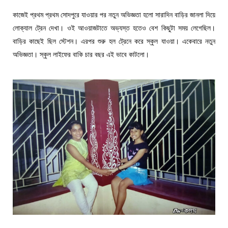
কাজেই প্রথম প্রথম সোদপুরে যাওয়ার পর নতুন অভিজ্ঞতা হলো সারাদিন বাড়ির জানলা দিয়ে
লোক্যাল ট্রেন দেখা। ওই আওয়াজটাতে অভ্যস্ত হতেও বেশ কিছুটা সময় লেগেছিল।
বাড়ির কাছেই ছিল স্টেশন। এরপর শুরু হল ট্রেনে করে স্কুল যাওয়া। একেবারে নতুন
অভিজ্ঞতা। স্কুল লাইফের বাকি চার বছর এই ভাবে কাটলো।