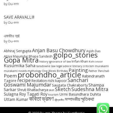
by Du-কলম
SAVE ARAVALLI!!
by Du-কলম
এমনটাও হয়!
by Du-কলম
Anjan Basu Chowdhury
Abhiraj Sengupta
Asish Das
golpo_stories
Atriya Majumdar
Bhapa Sandesh
Gopa Mitra
Irrfan Khan
history
ignorance of law
Koh-i-noor
Kusumika Saha
lansdowne
law
legal advice
literary criticism
murakami
Painting
murakami novels
mythology
One Week Birthday
Pather Panchali
probondho_article
Poem
Rabindranath
Sanchari
recipe
Tagore
Recitation
rishi kapoor
Goswami Majumdar
Shampa
Saugata Chakraborty
Sketch
Sudeshna Mitra
Sarkar
Shruti Bhattacharya
sket
Tapati Roy
Sulagna Roy
Urmi Basundhara Duhita
tourism
কবিতা
ভ্রমণ
স্মৃতিকথা
সম্পাদকীয়
Uttam Kumar
রবীন্দ্রসঙ্গীত
© 2020 Du-কলম. Theme by
Gumtheme