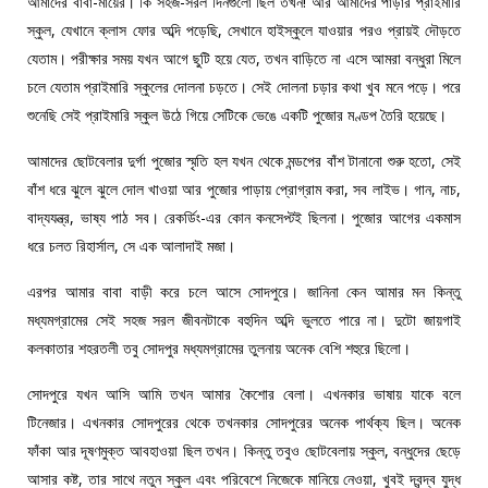
আমাদের বাবা-মায়ের। কি সহজ-সরল দিনগুলো ছিল তখন! আর আমাদের পাড়ার প্রাইমারি
স্কুল, যেখানে ক্লাস ফোর অব্দি পড়েছি, সেখানে হাইস্কুলে যাওয়ার পরও প্রায়ই দৌড়তে
যেতাম। পরীক্ষার সময় যখন আগে ছুটি হয়ে যেত, তখন বাড়িতে না এসে আমরা বন্ধুরা মিলে
চলে যেতাম প্রাইমারি স্কুলের দোলনা চড়তে। সেই দোলনা চড়ার কথা খুব মনে পড়ে। পরে
শুনেছি সেই প্রাইমারি স্কুল উঠে গিয়ে সেটিকে ভেঙে একটি পুজোর মণ্ডপ তৈরি হয়েছে।
আমাদের ছোটবেলার দুর্গা পুজোর স্মৃতি হল যখন থেকে মন্ডপের বাঁশ টানানো শুরু হতো, সেই
বাঁশ ধরে ঝুলে ঝুলে দোল খাওয়া আর পুজোর পাড়ায় প্রোগ্রাম করা, সব লাইভ। গান, নাচ,
বাদ্যযন্ত্র, ভাষ্য পাঠ সব। রেকর্ডিং-এর কোন কনসেপ্টই ছিলনা। পুজোর আগের একমাস
ধরে চলত রিহার্সাল, সে এক আলাদাই মজা।
এরপর আমার বাবা বাড়ী করে চলে আসে সোদপুরে। জানিনা কেন আমার মন কিন্তু
মধ্যমগ্রামের সেই সহজ সরল জীবনটাকে বহুদিন অব্দি ভুলতে পারে না। দুটো জায়গাই
কলকাতার শহরতলী তবু সোদপুর মধ্যমগ্রামের তুলনায় অনেক বেশি শহুরে ছিলো।
সোদপুরে যখন আসি আমি তখন আমার কৈশোর বেলা। এখনকার ভাষায় যাকে বলে
টিনেজার। এখনকার সোদপুরের থেকে তখনকার সোদপুরের অনেক পার্থক্য ছিল। অনেক
ফাঁকা আর দূষণমুক্ত আবহাওয়া ছিল তখন। কিন্তু তবুও ছোটবেলায় স্কুল, বন্ধুদের ছেড়ে
আসার কষ্ট, তার সাথে নতুন স্কুল এবং পরিবেশে নিজেকে মানিয়ে নেওয়া, খুবই দ্বন্দ্ব যুদ্ধ