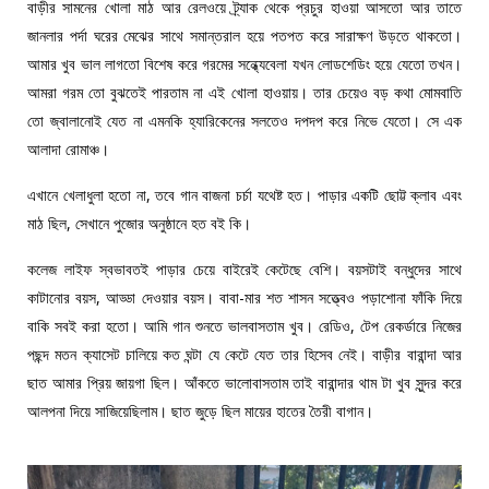
বাড়ীর সামনের খোলা মাঠ আর রেলওয়ে ট্র্যাক থেকে প্রচুর হাওয়া আসতো আর তাতে
জানলার পর্দা ঘরের মেঝের সাথে সমান্তরাল হয়ে পতপত করে সারাক্ষণ উড়তে থাকতো।
আমার খুব ভাল লাগতো বিশেষ করে গরমের সন্ধ্যেবেলা যখন লোডশেডিং হয়ে যেতো তখন।
আমরা গরম তো বুঝতেই পারতাম না এই খোলা হাওয়ায়। তার চেয়েও বড় কথা মোমবাতি
তো জ্বালানোই যেত না এমনকি হ্যারিকেনের সলতেও দপদপ করে নিভে যেতো। সে এক
আলাদা রোমাঞ্চ।
এখানে খেলাধুলা হতো না, তবে গান বাজনা চর্চা যথেষ্ট হত। পাড়ার একটি ছোট্ট ক্লাব এবং
মাঠ ছিল, সেখানে পুজোর অনুষ্ঠানে হত বই কি।
কলেজ লাইফ স্বভাবতই পাড়ার চেয়ে বাইরেই কেটেছে বেশি। বয়সটাই বন্ধুদের সাথে
কাটানোর বয়স, আড্ডা দেওয়ার বয়স। বাবা-মার শত শাসন সত্ত্বেও পড়াশোনা ফাঁকি দিয়ে
বাকি সবই করা হতো। আমি গান শুনতে ভালবাসতাম খুব। রেডিও, টেপ রেকর্ডারে নিজের
পছন্দ মতন ক্যাসেট চালিয়ে কত ঘন্টা যে কেটে যেত তার হিসেব নেই। বাড়ীর বারান্দা আর
ছাত আমার প্রিয় জায়গা ছিল। আঁকতে ভালোবাসতাম তাই বারান্দার থাম টা খুব সুন্দর করে
আলপনা দিয়ে সাজিয়েছিলাম। ছাত জুড়ে ছিল মায়ের হাতের তৈরী বাগান।