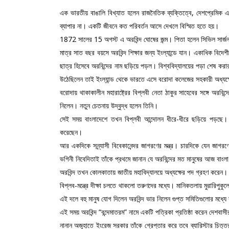
এক ভারতীয় বাঙালি বিখ্যাত হলেন রাজনৈতিক ব্যক্তিত্বে, দেশপ্রেমিক এবং
ব্যাপার না। একটি জীবনে কত পরিবর্তন আসে দেখলে বিস্মিত হতে হয়।
1872 সালের 15 অগস্ট এ অরবিন্দ ঘোষের জন্ম। পিতা হলেন সিভিল সার্জন 
মাত্র সাত বছর বয়সে অরবিন্দ শিক্ষার জন্য ইংল্যান্ডে যান। একাধিক বিদে
ছাত্র হিসেবে অরবিন্দের নাম ছড়িয়ে পড়ল। বিশ্ববিদ্যালয়ের পড়া শেষ করার
উঠেছিলেন তাই ইংল্যান্ড থেকে ভারতে এসে বরোদা কলেজের সহকারী অধ্যক্ষ
বরোদায় থাকাকালীন মহারাষ্ট্রের বিপ্লবী নেতা ঠাকুর সাহেবের সঙ্গে অরবিন্
নিলেন। নতুন চেতনায় উদ্বুদ্ধ হলেন তিনি।
সেই সময় বাংলাদেশে তখন বিপ্লবী আন্দোলন ধীরে-ধীরে ছড়িয়ে পড়ছে।
করেছেন।
আর একদিকে সন্ন্যাসী বিবেকানেন্দর জাগরণের মন্ত্র। চারদিকে যেন জাগর
ভগিনী নিবেদিতাই তাঁকে প্রথমে জানান যে অরবিন্দের মত মানুষের আজ বা
অরবিন্দ তখন কোলকাতায় জাতীয় মহাবিদ্যালয়ে অধ্যক্ষের পদ গ্রহণ করেন।
বিপ্লব-মন্ত্রে দীক্ষা চলতে থাকলো তরুণদের মধ্যে। মানিকতলায় মুরারিপ
এই দলে বহু মানুষ যোগ দিলেন অরবিন্দ ভার নিলেন গুপ্ত সমিতিগুলোর মধ
এই সময় অরবিন্দ “বন্দেমাতরম” নামে একটি পত্রিকা প্রতিষ্ঠা করেন দেশবাস
নানান অজুহাতে ইংরেজ সরকার তাঁকে গ্রেপ্তার করে তবে ব্যারিস্টার চিত্ত