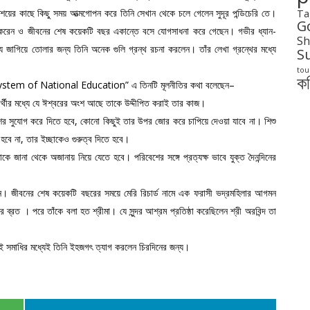
শয়ের কাছে কিছু সময় আত্মগোপন করে তিনি সেখান থেকে চলে গেলেন সুদূর পন্ডিচেরি তে।
Ta
G
ঠা করেন ও জীবনের শেষ কয়েকটি বছর একান্তে বসে যোগসাধনা করে গেছেন। গভীর ধ্যান-
Sh
যে জাগিয়ে তোলার জন্য তিনি অনেক গুলি গ্রন্থ রচনা করলেন। তাঁর লেখা গ্রন্থের মধ্যে
S
tou
ক
খা বই “A System of National Education” এ তিনটি মূলনীতির কথা বলেছেন–
ষার্থীর মধ্যে যে ঈশ্বরের অংশ আছে তাকে উদ্দীপিত করাই তার কাজ।
বিকাশের সুযোগ করে দিতে হবে, কোনো কিছুই তার উপর জোর করে চাপিয়ে দেওয়া যাবে না। শিশু
ী হবে না, তার ইচ্ছাকেও গুরুত্ব দিতে হবে।
াকে জানা থেকে অজানায় নিয়ে যেতে হবে। পরিবেশের সঙ্গে প্রত্যক্ষ ভাবে যুক্ত দৈনন্দিনের
েন। জীবনের শেষ কয়েকটি বছরের সময়ে মেরি রিচার্ড নামে এক ফরাসী ভদ্রমহিলার আগমন
ব্রত । পরে তাঁকে বলা হত শ্রীমা। যে সুন্দর আশ্রম প্রতিষ্ঠা করেছিলেন শ্রী অরবিন্দ তা
 সমাধির মধ্যেই তিনি ইহজগৎ ত্যাগ করলেন চিরদিনের জন্য।