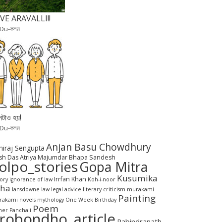
VE ARAVALLI!!
 Du-কলম
টাও হয়!
 Du-কলম
Anjan Basu Chowdhury
hiraj Sengupta
sh Das
Atriya Majumdar
Bhapa Sandesh
olpo_stories
Gopa Mitra
Kusumika
Irrfan Khan
tory
ignorance of law
Koh-i-noor
aha
lansdowne
law
legal advice
literary criticism
murakami
Painting
akami novels
mythology
One Week Birthday
Poem
her Panchali
robondho_article
Rabindranath