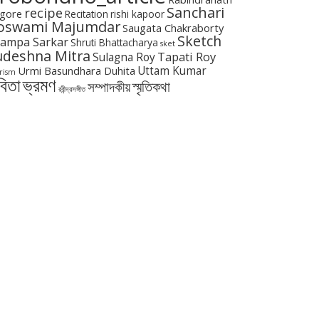
Sanchari
recipe
gore
Recitation
rishi kapoor
oswami Majumdar
Saugata Chakraborty
Sketch
ampa Sarkar
Shruti Bhattacharya
sket
udeshna Mitra
Tapati Roy
Sulagna Roy
Urmi Basundhara Duhita
Uttam Kumar
rism
বিতা
ভ্রমণ
স্মৃতিকথা
সম্পাদকীয়
রবীন্দ্রসঙ্গীত