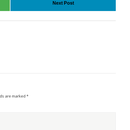
Next Post
lds are marked
*