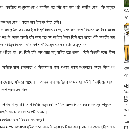
 পরবর্তীতে আধ্যাত্মসাধনা ও দার্শনিক হয়ে তাঁর নাম হলো শ্রী অরবিন্দ ঘোষ। কি অদ্ভুত
SA
by
কৃষ্ণধন ঘোষ ও মায়ের নাম ছিল স্বর্ণলতা দেবী।
শী ভাষায় পন্ডিত হয়ে কেমব্রিজ বিশ্ববিদ্যালয়ের পড়া শেষ করে দেশে ফিরলেন অরবিন্দ। ভালো
 আগেই অনেক চাকুরি তাঁর জন্য অপেক্ষা করছিল কিন্তু তিনি মনে প্রাণে খাঁটি ভারতীয় হয়ে
ের দায়িত্ব নিলেন। তাঁর অগাধ পাণ্ডিত্যে বরোদার মহারাজ মুগ্ধ হন।
দের পরিচয় হয় এবং তিনি তাঁর ভাবধারায় অনুপ্রাণিত হয়ে পড়েন। তিনি বিপ্লবী মন্ত্রে দীক্ষা
 একদিকে রাজা রামমোহন ও বিদ্যাসাগর সারা বাংলায় সমাজ সংস্কারের কাজে জীবন পণ
এমন
by
ণের জোয়ার, মুক্তির আন্দোলন। এমনই সময় অরবিন্দের সাক্ষাৎ হয় ভগিনী নিবেদিতার সঙ্গে।
Ab
ংলা দেশে প্রয়োজন আছে।
Asi
g
ুকুলে গোপন আস্তানা। বোমা তৈরির নতুন কৌশল শিখে এলেন বিদেশ থেকে হেমচন্দ্র কানুনগো।
his
S
্যে সংহতি আনার ও সংগঠন পরিচালনার।
mur
ীর দেশাত্মবোধ জাগিয়ে তোলার জন্য।
Pat
p
রঞ্জন দাশের জোরালো যুক্তি তর্কে সরকারি চক্রান্ত বিফল হয়ে। কারাগার থেকে মুক্তি লাভ