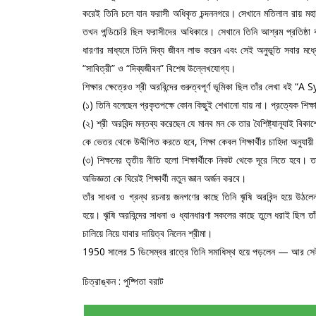
করেই তিনি চলে যান ফরাসী অধিকৃত চন্দননগরে। সেখানে মতিলাল রায় মহা
তখন পন্ডিচেরি ছিল ফরাসীদের অধিকারে। সেখানে তিনি আশ্রম প্রতিষ্
ধারণার মাধ্যমে তিনি দিব্য জীবন লাভ করেন এবং সেই অনুভূতি সবার মধ্
“সাবিত্রী” ও “দিব্যজীবন” বিশেষ উল্লেখযোগ্য।
শিক্ষার ক্ষেত্রেও শ্রী অরবিন্দের গুরুত্বপূর্ণ ভূমিকা ছিল তাঁর লে
(১) তিনি বলেছেন প্রকৃতপক্ষে কোন কিছুই শেখানো যায় না। প্রত্যেক শিক্
(২) শ্রী অরবিন্দ মন্তব্য করেছেন যে মানব মন কে তার বৈশিষ্ট্যানূযাই 
কে ভেতর থেকে উদ্দীপিত করতে হবে, শিক্ষা কেবল শিক্ষার্থীর চাহিদা অনুযায়
(৩) শিক্ষনের তৃতীয় নীতি হলো শিক্ষার্থীকে নিকট থেকে দূরে নিতে হবে। ত
অভিজ্ঞতা কে ঘিরেই শিক্ষার্থী নতুন জ্ঞান অর্জন করবে।
তাঁর সাধনা ও গ্রন্থ রচনায় জনগণের কাছে তিনি ৠষি অরবিন্দ হয়ে উঠল
হয়ে। ৠষি অরবিন্দের সাধনা ও ধ্যানধারণা সকলের কাছে তুলে ধরাই ছিল তাঁর 
চালিয়ে নিয়ে যাবার দায়িত্ব নিলেন শ্রীমা।
1950 সালের 5 ডিসেম্বর রাত্রে তিনি সমাধিস্থ হয়ে পড়লেন — আর সেই
চিত্রাঙ্কন : পুষ্পিতা বরাট