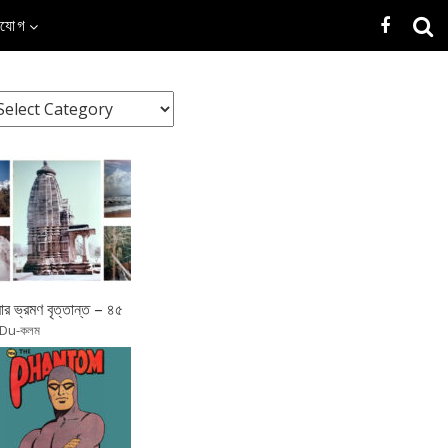
াযোগ
র ভ্রমণ বৃত্তান্ত – ৪৫
 Du-কলম