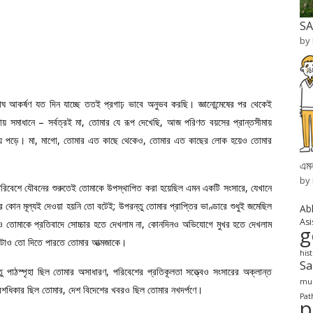
SA
by
োঘ আকর্ষণ যত দিন যাচ্ছে ততই প্রগাঢ় ভাবে অনুভব করছি। জ্ঞানোন্মেষের পর থেকেই
্যায় সমাধানে – সর্বত্রই মা, তোমার যে রূপ দেখেছি, আজ পরিণত বয়সের প্রান্তসীমায়
নত হয়ে পড়ে। মা, মাগো, তোমার এত কাছে থেকেও, তোমার এত কাছের লোক হয়েও তোমার
এমন
by
্ন পরিবেশে যৌবনের শুরুতেই তোমাকে উপস্থাপিত করা হয়েছিল এমন একটি সংসারে, যেখানে
য়ার কোন মূল্যই দেওয়া হয়নি তো বটেই; উপরন্তু তোমার প্রাপ্তির ভাণ্ডারে শুধুই জমেছিল
Ab
Asi
নদিনও তোমাকে প্রতিবাদে সোচ্চার হতে দেখলাম না, কোনদিনও অভিযোগে মুখর হতে দেখলাম
g
োঁটাও তো দিতে পারতে তোমার আত্মজাকে।
his
S
পাঠস্পৃহা ছিল তোমার অসাধারণ, পরিবেশের প্রতিকূলতা সত্ত্বেও সংসারের অক্লান্ত
mur
রবেশধিকার ছিল তোমার, দেশ বিদেশের খবরও ছিল তোমার নখদর্পণে।
Pat
p