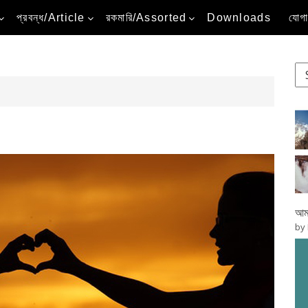
প্রবন্ধ/Article
রকমারি/Assorted
Downloads
যোগ
আমা
by