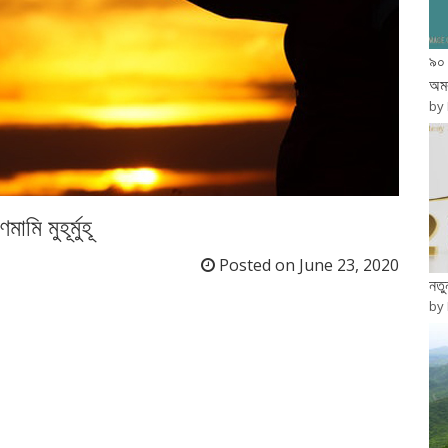
৯০ 
অম
by
ণমামি মুহূর্মুহূ
Posted on
June 23, 2020
নত
by