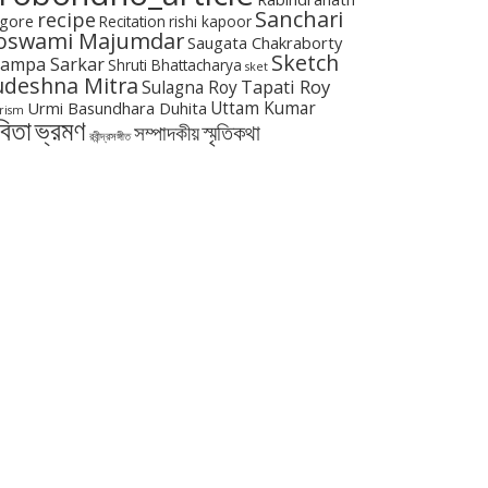
Sanchari
recipe
gore
Recitation
rishi kapoor
oswami Majumdar
Saugata Chakraborty
Sketch
ampa Sarkar
Shruti Bhattacharya
sket
udeshna Mitra
Tapati Roy
Sulagna Roy
Urmi Basundhara Duhita
Uttam Kumar
rism
বিতা
ভ্রমণ
স্মৃতিকথা
সম্পাদকীয়
রবীন্দ্রসঙ্গীত