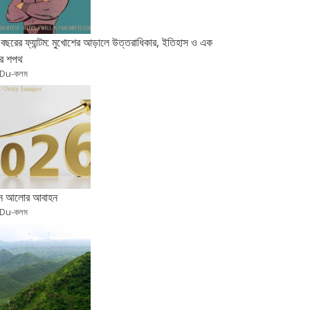
বছরের ফ্যান্টম: মুখোশের আড়ালে উত্তরাধিকার, ইতিহাস ও এক
র শপথ
 Du-কলম
ুন আলোর আবাহন
 Du-কলম