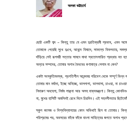
অলকা ভট্টাচার্য
ছোট্ট একটি শব্দ – কিন্তু তার যে এমন দুরতিক্রমী প্রভাব, এমন অম
তোমাকে পেয়েছি সুখে দুঃখে, আনন্দে বিষাদে, সাফল্যে বিফলতায়, সমস
দাঁড়িয়ে সেই রূপময়ী সত্তার সামনে মাথা স্বতোৎসারিত শ্রদ্ধায় 
অন্তর সম্পদের, তোমার অগাধ বৈভবের কণামাত্র পেলাম না কেন?
একটা সংস্কৃতিমনস্ক, প্রগতিশীল আনন্দময় পরিবেশ থেকে সম্পূর্ণ ভিন
তোমার মান মর্যাদা, ইচ্ছে অনিচ্ছে, ভাললাগা, ভালবাসা, চাওয়া, না চাও
নিদারুণ অবহেলা, নির্মম লাঞ্ছনা আর অসহ বাক্যযন্ত্রণা। কিন্তু কো
না, মুখের হাসিটি অমলিনই রেখে দিলে চিরদিন। এই সহনশীলতার ছিটেফ
স্কুল কলেজ ও বিশ্ববিদ্যালয়ের কোন অভিধাই ছিল না তোমার। কিন্তু 
পরিশ্রমের পর, অবসরের ফাঁকে ফাঁকে বাংলা সাহিত্যের জগতে অগাধ প্