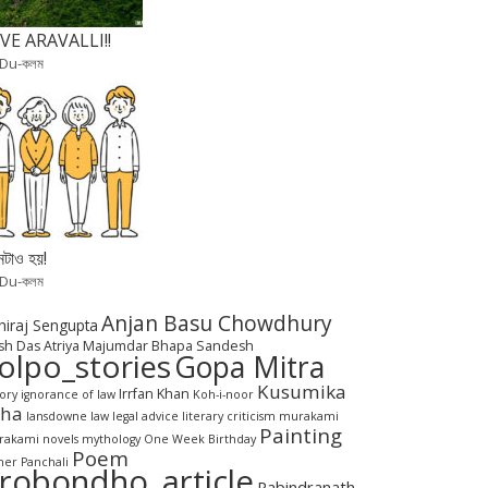
VE ARAVALLI!!
 Du-কলম
টাও হয়!
 Du-কলম
Anjan Basu Chowdhury
hiraj Sengupta
sh Das
Atriya Majumdar
Bhapa Sandesh
olpo_stories
Gopa Mitra
Kusumika
Irrfan Khan
tory
ignorance of law
Koh-i-noor
aha
lansdowne
law
legal advice
literary criticism
murakami
Painting
akami novels
mythology
One Week Birthday
Poem
her Panchali
robondho_article
Rabindranath