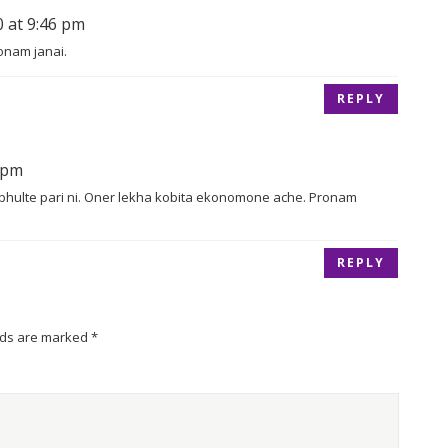
0 at 9:46 pm
onam janai.
REPLY
8 pm
hulte pari ni. Oner lekha kobita ekonomone ache. Pronam
REPLY
lds are marked
*