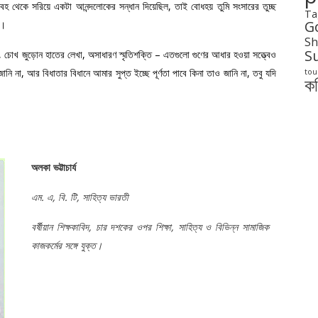
 থেকে সরিয়ে একটা আনন্দলোকের সন্ধান দিয়েছিল, তাই বোধহয় তুমি সংসারের তুচ্ছ
Ta
G
ে।
Sh
S
্ঠ, চোখ জুড়োন হাতের লেখা, অসাধারণ স্মৃতিশক্তি – এতগুলো গুণের আধার হওয়া সত্ত্বেও
ানি না, আর বিধাতার বিধানে আমার সুপ্ত ইচ্ছে পূর্ণতা পাবে কিনা তাও জানি না, তবু যদি
tou
ক
অলকা ভট্টাচার্য
এম. এ, বি. টি, সাহিত্য ভারতী
বর্ষীয়ান শিক্ষকাবিদ, চার দশকের ওপর শিক্ষা, সাহিত্য ও বিভিন্ন সামাজিক
কাজকর্মের সঙ্গে যুক্ত।