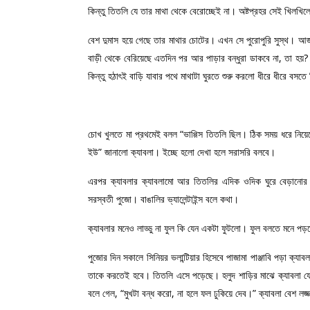
কিন্তু তিতলি যে তার মাথা থেকে বেরোচ্ছেই না। অষ্টপ্রহর সেই খিলখি
বেশ দুমাস হয়ে গেছে তার মাথার চোটের। এখন সে পুরোপুরি সুস্থ। 
বাড়ী থেকে বেরিয়েছে এতদিন পর আর পাড়ার বন্ধুরা ডাকবে না, তা হয়
কিন্তু হঠাৎই বাড়ি যাবার পথে মাথাটা ঘুরতে শুরু করলো ধীরে ধীরে 
চোখ খুলতে মা প্রথমেই বলল “ভাগ্গিস তিতলি ছিল। ঠিক সময় ধরে নি
ইউ” জানালো ক্যাবলা। ইচ্ছে হলো দেখা হলে সরাসরি বলবে।
এরপর ক্যাবলার ক্যাবলামো আর তিতলির এদিক ওদিক ঘুরে বেড়ানোর
সরস্বতী পুজো। বাঙালির ভ্যালেন্টাইন্স বলে কথা।
ক্যাবলার মনেও লাড্ডু না ফুল কি যেন একটা ফুটলো। ফুল বলতে মনে পড়ল
পুজোর দিন সকালে সিনিয়র ভলান্টিয়ার হিসেবে পাজামা পাঞ্জাবি পড়া ক্
তাকে করতেই হবে। তিতলি এসে পড়েছে। হলুদ শাড়ির মাঝে ক্যাবলা য
বলে গেল, “মুখটা বন্ধ করো, না হলে ফল ঢুকিয়ে দেব।” ক্যাবলা বেশ লজ