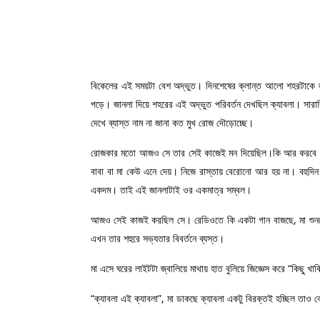
বিকেলের এই সময়টা বেশ অদ্ভুত। দিনশেষের ক্লান্ত আলো শহরটাকে জড়
পড়ে। জানলা দিয়ে শহরের এই অদ্ভুত পরিবর্তন দেখছিল ক্যাবলা। সারা
দেখে ব্যাস্ত নাম না জানা কত মুখ রোজ দৌড়োচ্ছে।
রোজকার মতো আজও সে তার সেই কাজেই মন দিয়েছিল।কি আর করবে যবে 
বাবা বা মা কেউ এনে দেয়। নিজে রাস্তায় বেরোনো আর হয় না। বহুদিন 
একদম। তাই এই জানলাটাই ওর একমাত্র সম্বল।
আজও সেই কাজই করছিল সে। রেডিওতে কি একটা গান বাজছে, মা শুনছে
এখন তার শহুরে সভ্যতার বিবর্তনে ব্যস্ত।
মা এসে ঘরের লাইটটা জ্বালিয়ে মাথায় হাত বুলিয়ে জিজ্ঞেস করে “কিছু 
“ক্যাবলা এই ক্যাবলা”, মা ডাকছে ক্যাবলা একটু বিরক্তই হচ্ছিল তাও