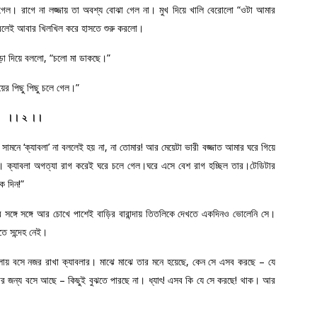
গেল। রাগে না লজ্জায় তা অবশ্য বোঝা গেল না। মুখ দিয়ে খালি বেরোলো “ওটা আমার
বলেই আবার খিলখিল করে হাসতে শুরু করলো।
াড়া দিয়ে বললো, “চলো মা ডাকছে।”
ের পিছু পিছু চলে গেল।”
।। ২ ।।
সামনে ‘ক্যাবলা’ না বললেই হয় না, না তোমার! আর মেয়েটা ভারী বজ্জাত আমার ঘরে গিয়ে
ো। ক্যাবলা অগত্যা রাগ করেই ঘরে চলে গেল।ঘরে এসে বেশ রাগ হচ্ছিল তার।টেডিটার
ক দিন!”
সঙ্গে সঙ্গে আর চোখে পাশেই বাড়ির বারান্দায় তিতলিকে দেখতে একদিনও ভোলেনি সে।
তে সন্দেহ নেই।
লায় বসে নজর রাখা ক্যাবলার। মাঝে মাঝে তার মনে হয়েছে, কেন সে এসব করছে – যে
েটার জন্য বসে আছে – কিছুই বুঝতে পারছে না। ধ্যাৎ! এসব কি যে সে করছে! থাক। আর