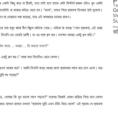
ব একটা কিছু করে না ঠিকই, তবে তাই বলে তাকে কেউ ডিস্টার্ব করুক এটাও খুব একটা
Ta
G
 কোনোটাই না থাকায় বাইরে যেতে হল। “বলো”, বলতে গিয়ে ক্যাবলা তিনবার হাই তুললো।
Sh
ক্ষনে মা বোঝাতে শুরু করেছে, তার এই অসময়ের ডাকের কারণ।
S
tou
রে বসা হলুদ জামা নীল জিন্সে আটকে গেছে। ওদিকে মা বলছে “শোন ক্যাবলা, এই হচ্ছে
ক
তলি তো তোরই বয়সী। যা ওর সঙ্গে গল্প কর। ততক্ষন আমরা একটু গল্প করি।”
নে, ঠিক আছে … আচ্ছা … কি করবো বললে?”
 একটু গল্প কর।” ধমক শুনে তিতলিও হেসে ফেলল।
 চলো আমার ঘরে”। অমনি তিতলি বাধ্য মেয়ের মতো ক্যাবলার সাথে ঘরে চলে এলো। ঘরে
ুমি সব পড়েছ?”
ো, তোমার কি খুব ভালো লাগে পড়তে?” তারপর নিজেই কেমন হারিয়ে গিয়ে বলে ফেলল
করে হাসতে হাসতে বললো “ক্যাবলা তুমি এখন টেডি নিয়ে খেলো” এই প্রথম সে ক্যাবলা