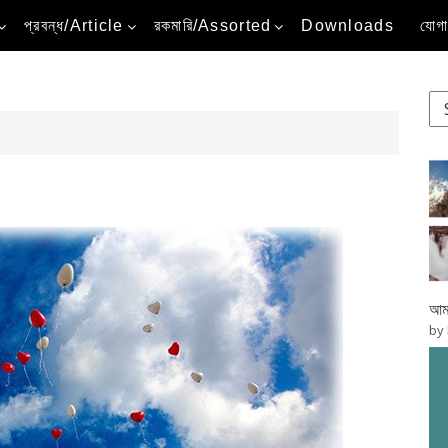
প্রবন্ধ/Article
রকমারি/Assorted
Downloads
যোগ
আমা
by