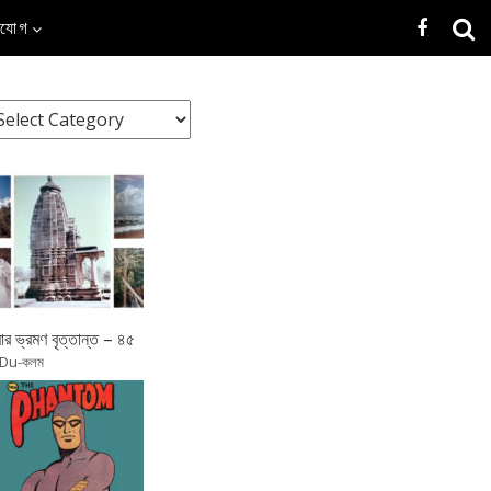
াযোগ
র ভ্রমণ বৃত্তান্ত – ৪৫
 Du-কলম