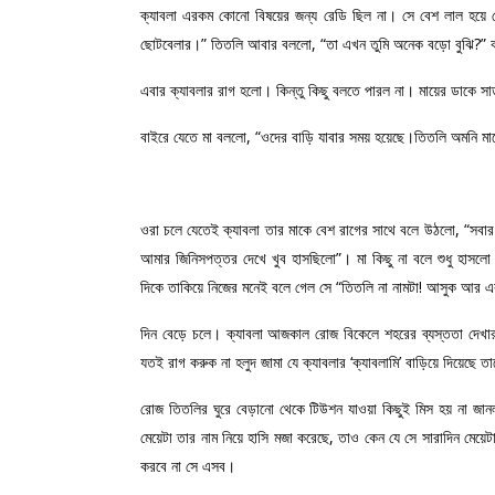
ক্যাবলা এরকম কোনো বিষয়ের জন্য রেডি ছিল না। সে বেশ লাল হয়ে 
ছোটবেলার।” তিতলি আবার বললো, “তা এখন তুমি অনেক বড়ো বুঝি?” 
এবার ক্যাবলার রাগ হলো। কিন্তু কিছু বলতে পারল না। মায়ের ডাকে স
বাইরে যেতে মা বললো, “ওদের বাড়ি যাবার সময় হয়েছে।তিতলি অমনি মায়
ওরা চলে যেতেই ক্যাবলা তার মাকে বেশ রাগের সাথে বলে উঠলো, “সবার 
আমার জিনিসপত্তর দেখে খুব হাসছিলো”। মা কিছু না বলে শুধু হাসল
দিকে তাকিয়ে নিজের মনেই বলে গেল সে “তিতলি না নামটা! আসুক আর এ
দিন বেড়ে চলে। ক্যাবলা আজকাল রোজ বিকেলে শহরের ব্যস্ততা দেখার 
যতই রাগ করুক না হলুদ জামা যে ক্যাবলার ‘ক্যাবলামি’ বাড়িয়ে দিয়েছে তা
রোজ তিতলির ঘুরে বেড়ানো থেকে টিউশন যাওয়া কিছুই মিস হয় না জান
মেয়েটা তার নাম নিয়ে হাসি মজা করেছে, তাও কেন যে সে সারাদিন মেয়
করবে না সে এসব।