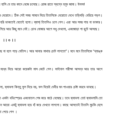
লে হাসি যে তার কানে বেজে চলেছে। রোজ রাতে স্বপ্নে হলুদ জামা। উফফ!
আজ বেরোবে। ঠিক সেই সময় সামনে দিয়ে তিতলিকে বেরোতে দেখে তড়িঘড়ি বেরিয়ে পড়ল।
? হরি ডাকতেই যেতেই হলো। ব্যাস্‌! তিতলিও চলে গেল। এরা আর সময় পায় না ডাকার।
বসতে গিয়ে আর কিছু মনে নেই। চোখ বোজার আগে শুধু দেখলো, একজোড়া পা ছুটে আসছে।
।। ৩ ।।
য়েছে না হলে পড়ে যেতিস। আর আবার মাথায় চোট লাগতো”। মনে মনে তিতলিকে “থ্যাঙ্ক
 মধ্যে দিয়ে আরো কয়েকটা মাস কেটে গেল। ফাইনাল পরীক্ষা আসন্ন আর তার আগে
ো, ক্যাবলা কিন্তু ফুল দিয়ে নয়, ফল দিয়েই দেবীর মন পাওয়ার চেষ্টা করবে ভাবছে।
যাবলা একটা বডিস্প্রের একবোতল শেষ করে মাঠে নেমেছে। তবে ক্যাবলা তো! ক্যাবলামি তো
েন আরো একটু ক্যাবলা হয়ে হাঁ করে দেখতে লাগলো। কাছে আসতেই তিতলি মুচকি হেসে
্জা পেয়ে গেল ।