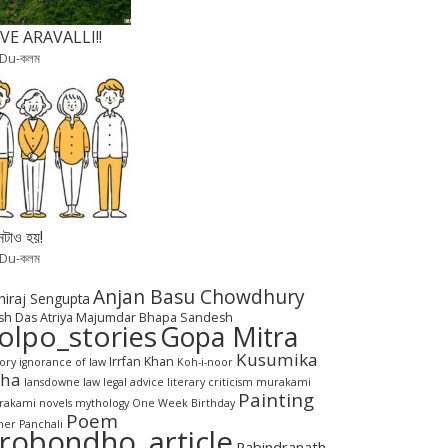
VE ARAVALLI!!
 Du-কলম
টাও হয়!
 Du-কলম
Anjan Basu Chowdhury
hiraj Sengupta
sh Das
Atriya Majumdar
Bhapa Sandesh
olpo_stories
Gopa Mitra
Kusumika
Irrfan Khan
tory
ignorance of law
Koh-i-noor
aha
lansdowne
law
legal advice
literary criticism
murakami
Painting
akami novels
mythology
One Week Birthday
Poem
her Panchali
robondho_article
Rabindranath