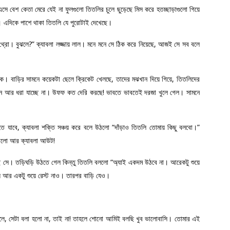
 এসে বেশ কেতা মেরে যেই না ফুলগুলো তিতলির চুলে ছুড়েছে মিস করে হতচ্ছাড়াগুলো গিয়ে
। এদিকে পাশে থাকা তিতলি যে পুরোটাই দেখেছে।
ে থ্রো। বুঝলে?” ক্যাবলা লজ্জায় লাল। মনে মনে সে ঠিক করে নিয়েছে, আজই সে সব বলে
িকে। বাড়ির সামনে কয়েকটা ছেলে ক্রিকেট খেলছে, তাদের মঝখান দিয়ে গিয়ে, তিতলিদের
নশন আর ধরা যাচ্ছে না। উফফ কত দেরি করছে! ভাবতে ভাবতেই দরজা খুলে গেল। সামনে
ে যাবে, ক্যাবলা শক্তি সঞ্চয় করে বলে উঠলো “দাঁড়াও তিতলি তোমায় কিছু বলবো।”
লাগলো আর ক্যাবলা আউট!
ছে সে। তড়িঘড়ি উঠতে গেল কিন্তু তিতলি বললো “অ্যাই একদম উঠবে না। আরেকটু শুয়ে
ে আর একটু শুয়ে রেস্ট নাও। তারপর বাড়ি যেও।
লে, সেটা বলা হলো না, তাই না! তাহলে শোনো আমিই বলছি খুব ভালোবাসি। তোমার এই