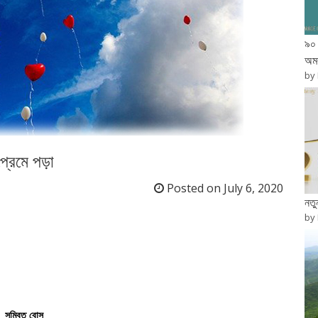
৯০ 
অম
by
প্রেমে পড়া
Posted on
July 6, 2020
নত
by
সম্বিত
বোস