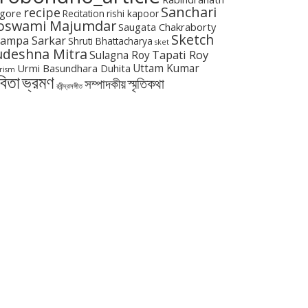
Sanchari
recipe
gore
Recitation
rishi kapoor
oswami Majumdar
Saugata Chakraborty
Sketch
ampa Sarkar
Shruti Bhattacharya
sket
udeshna Mitra
Tapati Roy
Sulagna Roy
Urmi Basundhara Duhita
Uttam Kumar
rism
বিতা
ভ্রমণ
স্মৃতিকথা
সম্পাদকীয়
রবীন্দ্রসঙ্গীত