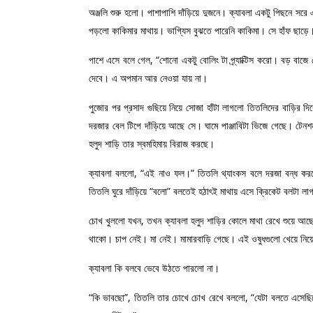
অঞ্জলি শুরু হলো। পাশাপাশি দাঁড়িয়ে দুজনে। ক্যাবলা একটু পিছনে সরে
পড়লো কাকিমার মাথায়। ভাগ্যিস বুঝতে পারেনি কাকিমা। সে হাঁফ ছাড়ে
পাশে এসে বলে গেল, “শোনো একটু বোলিং টা প্র্যাক্টিস করো। বড় বাজ
দেবে। এ অপমান আর নেওয়া যায় না।
পুজোর পর প্রসাদ গুছিয়ে নিয়ে সোজা হাঁটা লাগলো তিতলিদের বাড়ির দ
দরজার বেল টিপে দাঁড়িয়ে আছে সে। ঘামে পাঞ্জাবিটা ভিজে গেছে। টে
হলুদ শাড়ি তার স্বমহিমায় বিরাজ করছে।
ক্যাবলা বললো, “এই নাও ফল।” তিতলি থ্যাংকস বলে দরজা বন্ধ করত
তিতলি ঘুরে দাঁড়িয়ে “বলো” বলতেই হঠাৎই মাথায় এসে ক্রিকেট বলটা 
চোখ খুললো যখন, তখন ক্যাবলা হলুদ শাড়ির কোলে মাথা রেখে শুয়ে আ
থাকো। চাপ নেই। মা নেই। মামারবাড়ি গেছে। এই ওষুধগুলো খেয়ে নিয়
ক্যাবলা কি বলবে ভেবে উঠতে পারলো না।
“কি ভাবছো”, তিতলি তার চোখে চোখ রেখে বললো, “যেটা বলতে এসেছি