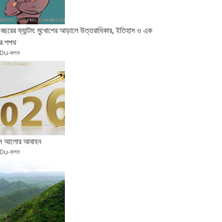
বছরের ফ্যান্টম: মুখোশের আড়ালে উত্তরাধিকার, ইতিহাস ও এক
র শপথ
 Du-কলম
ুন আলোর আবাহন
 Du-কলম