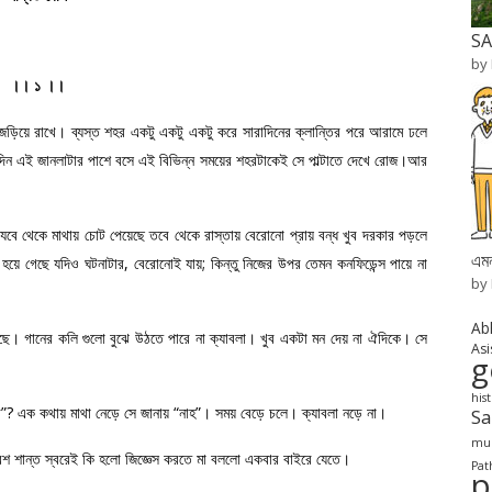
SA
by
।। ১ ।।
িয়ে রাখে। ব্যস্ত শহর একটু একটু একটু করে সারাদিনের ক্লান্তির পরে আরামে ঢলে
দিন এই জানলাটার পাশে বসে এই বিভিন্ন সময়ের শহরটাকেই সে পাল্টাতে দেখে রোজ।আর
থেকে মাথায় চোট পেয়েছে তবে থেকে রাস্তায় বেরোনো প্রায় বন্ধ খুব দরকার পড়লে
এমন
হয়ে গেছে যদিও ঘটনাটার, বেরোনোই যায়; কিন্তু নিজের উপর তেমন কনফিডেন্স পায়ে না
by
Ab
। গানের কলি গুলো বুঝে উঠতে পারে না ক্যাবলা। খুব একটা মন দেয় না ঐদিকে। সে
Asi
g
his
খাবি”? এক কথায় মাথা নেড়ে সে জানায় “নাহ”। সময় বেড়ে চলে। ক্যাবলা নড়ে না।
S
mur
 বেশ শান্ত স্বরেই কি হলো জিজ্ঞেস করতে মা বললো একবার বাইরে যেতে।
Pat
p