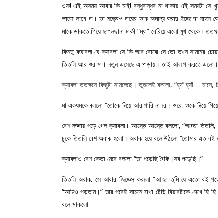
ওফ! এই অসময় আবার কি চাই! বন্ধুবান্ধব না থাকায় এই সময়টা সে খু
ভালো লাগে না। তা সত্ত্বেও মায়ের ডাক অমান্য করার ইচ্ছে বা সাহস
মাকে ডাকতে গিয়ে ছাগলছানা মার্কা “ম্যা” বেরিয়ে এলো মুখ থেকে। তত
কিন্তু ক্যাবলা যে ক্যাবলা সে কি আর বোঝে সে তো তখন সামনের চোয়া
তিতলি আর ওর মা। নতুন এসেছে এ পাড়ায়। তাই আলাপ করতে এলো। তি
ক্যাবলা ততক্ষনে কিছুটা সামলেছে। তুতলেই বললো, “হ্যাঁ হ্যাঁ … মা
মা একধমকে বললো “তোকে নিয়ে আর পারি না রে। ওরে, ওকে নিয়ে গিয়ে
বেশ লজ্জায় পড়ে গেল ক্যাবলা। আস্তে আস্তে বললো, “আচ্ছা তিতলি,
ঢুকে তিতলি বেশ অবাক হলো। অবাক হয়ে বলে উঠলো “তোমার এত বই ত
ক্যাবলাও বেশ কেতা মেরে বললো “তা পড়েছি বৈকি।সব পড়েছি।”
তিতলি অবাক, সে আবার জিজ্ঞেস করলো “আচ্ছা তুমি যে এতো বই পড়
“আমিও পড়তাম।” তার পরেই সামনে রাখা টেডি বিয়ারটাকে দেখে হি হি 
বলে ডাকলো।