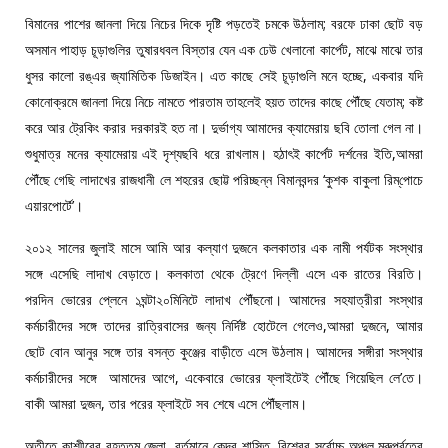
বিমানের পাশের জানলা দিয়ে নিচের দিকে দৃষ্টি পড়তেই চমকে উঠলাম; বরফে ঢাকা ছোট বড়
অসমান পাহাড় চূড়াগুলির তুষারধবল বিস্তার যেন এক ঢেউ খেলানো কার্পেট, মাঝে মাঝে তার
ধুসর কালো রঙ্‌এর জ্যামিতিক ডিজাইন। এত কাছে সেই চূড়াগুলি মনে হচ্ছে, একবার যদি
কোনোক্রমে জানলা দিয়ে নিচে নামতে পারতাম তাহলেই হয়ত তাদের কাছে পৌঁছে যেতাম; কষ্ট
করে আর ট্রেকিং করার দরকারই হত না। দুর্ভাগ্য আমাদের ক্যামেরায় ছবি তোলা গেল না।
শুধুমাত্র মনের ক্যামেরায় এই দৃশ্যছবি ধরে রাখলাম। হঠাৎই কার্পেট দর্শনের ইতি,আমরা
পৌঁছে গেছি লাদাখের রাজধানী লে শহরের ছোট্ট পরিচ্ছন্ন বিমানবন্দর ‘কুশক বাকুলা রিম্‌পোচে
এয়ারপোর্টে’।
২০১২ সালের জুলাই মাসে আমি আর কল্যাণ দুজনে কলকাতার এক নামী পর্যটক সংস্থার
সঙ্গে এসেছি লাদাখ বেড়াতে। কলকাতা থেকে ট্রেণে দিল্লী এসে এক রাতের বিরতি।
পরদিন ভোরের প্লেনে ১ঘন্টা২০মিনিটে লাদাখ পৌঁছনো। আমাদের সহযাত্রীরা সংস্থার
কর্মচারীদের সঙ্গে তাদের রাত্রিবাসের জন্য নির্দিষ্ট হোটেলে গেলেও,আমরা দুজনে, আমার
ছোট বোন আনুর সঙ্গে তার বসন্ত কুঞ্জের বাড়ীতে এসে উঠলাম। আমাদের সঙ্গীরা সংস্থার
কর্মচারীদের সঙ্গে আমাদের আগে, একেবারে ভোরের ফ্লাইটেই পৌঁছে গিয়েছিল লে’তে।
বাকী আমরা দুজন, তার পরের ফ্লাইটে সব শেষে এসে পৌঁছলাম।
অতীতে কাশ্মীরের বৃহত্তম জেলা, বর্তমানে কেন্দ্র শাসিত, বিশ্বের সর্বোচ্চ অঞ্চল,মরুপর্বতের