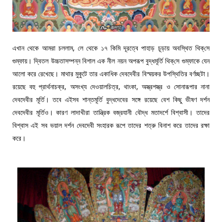
এখান থেকে আমরা চললাম, লে থেকে ১৭ কিমি দূরত্বে পাহাড় চূড়ায় অবস্থিত থিক্‌সে
গুম্ফায়। দ্বিতল উচ্চতাসম্পন্ন বিশাল এক নীল নয়ন অপরূপ বুদ্ধমূর্তি থিক্‌সে গুম্ফাকে যেন
আলো করে রেখেছে। মাথার মুকুটে তার একাধিক দেবদেবীর বিস্ময়কর উপস্থিতির বর্ণচ্ছটা।
রয়েছে বহু প্রার্থনাচক্র, অসংখ্য দেওয়ালচিত্র, থাংকা, অস্ত্রশস্ত্র ও সোনারূপার নানা
দেবদেবীর মূর্তি। তবে এইসব শান্তমূর্তি বুদ্ধদেবের সঙ্গে রয়েছে বেশ কিছু ভীষণ দর্শন
দেবদেবীর মূর্তিও। কারণ লাদাখীরা তান্ত্রিক বজ্রযানী বৌদ্ধ মতাদর্শে বিশ্বাসী। তাদের
বিশ্বাস এই সব ভয়াল দর্শন দেবদেবী সংহারক রূপে তাদের শত্রু বিনাশ করে তাদের রক্ষা
করে।