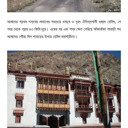
আমাদের প্রথম গন্তব্য লাদাখের সবচেয়ে ধনাঢ্য ও বৃহৎ ঐতিহ্যশালী গুম্ফা হেমিস, লে
শহর থেকে প্রায় ৪৩ কিমি দূরে। একের পর এক শস্য ক্ষেত পেরিয়ে আঁকাবাঁকা পাহাড়ী পথ
আমাদের পৌঁছে দিল পাহাড়ের উপরে হেমিস মনাস্ট্রীতে।