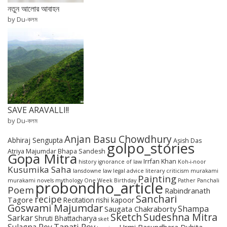
নতুন আলোর আবাহন
by Du-কলম
SAVE ARAVALLI!!
by Du-কলম
Anjan Basu Chowdhury
Abhiraj Sengupta
Asish Das
golpo_stories
Atriya Majumdar
Bhapa Sandesh
Gopa Mitra
Irrfan Khan
history
ignorance of law
Koh-i-noor
Kusumika Saha
lansdowne
law
legal advice
literary criticism
murakami
Painting
murakami novels
mythology
One Week Birthday
Pather Panchali
probondho_article
Poem
Rabindranath
Sanchari
recipe
Tagore
Recitation
rishi kapoor
Goswami Majumdar
Shampa
Saugata Chakraborty
Sketch
Sudeshna Mitra
Sarkar
Shruti Bhattacharya
sket
Tapati Roy
Urmi Basundhara Duhita