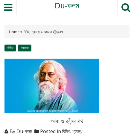
S
Du-কলম
k
i
p
,
t
Home
বিবিধ
প্রবন্ধ
আজ ও রবীন্দ্রনাথ
o
c
বিবিধ
প্রবন্ধ
o
n
t
e
n
t
আজ ও রবীন্দ্রনাথ
By
Du-কলম
Posted in
বিবিধ
,
প্রবন্ধ