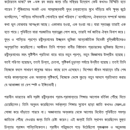
কঠোরতম ভাষা? বঙ্গ –ভঙ্গ রদ করার জন্য তাঁর সক্রিয় উদ্যোগ কেউ কখনও বিস্মিতি হতে
পারেন ? পুঁজিবাদের সংকট এবং সাম্রাজ্যবাদী যুদ্ধ চক্রান্তের মুখে দাঁড়িয়ে কবি ক্ষুব্ধ কন্ঠে
বলেছিলেন, ‘ শান্তির ললিতবানী শোনাইবে ব্যর্থ পরিহাস।‘ বলেছিলেন, ঐক্যতত্ব সম্পর্কে আমার
কথা ভুল বোঝবার আশঙ্কা আছে। একাকার হওয়া, এক হওয়া নয়। যারা স্বতন্ত্র তারাই এক
হতে পারে। পৃথিবীতে যারা পরজাতির স্বাতন্ত্র্য লোপ করে, তারাই সর্ব জাতির ঐক্য বিনাশ করে।
যুদ্ধ ও শান্তির প্রশ্নে রবীন্দ্রনাথের উজ্জ্বল ভুমিকা আন্তর্জাতিক বিবেকী বুদ্ধিজীবীদেরও
অনুপ্রাণিত করেছিলো। আজীবন তিনি শাশ্বত বানীর নিষ্ঠাবান প্রচারকের ভূমিকায় ছিলেন।
রবীন্দ্রনাথের মহৎ সৃষ্টিশীল প্রতিভা বারে বারে নতুন প্রশ্ন, নতুন জিজ্ঞাসায় উদ্গ্রীব হয়েছে।
যতই পরিণত হয়েছেন, ততই চিন্তা, চেতনা, সৃষ্টিকর্ম চুড়ান্ত পর্যায়ে উন্নীত হয়েছে। ততই তিনি
নিজেকে বদলে সাধারণ মানুষের আরও কাছে চলে এসেছেন। বিশেষত জীবন সায়াহ্নে তাঁর শেষ
পর্বের কাব্যগ্রন্থে এবং অন্যান্য সৃষ্টিকর্মে, নিজেকে ভেঙ্গে মুচড়ে নতুন আদলে প্রতিভাত করার
যে আকাঙ্ক্ষা তা বেশ স্পষ্ট ও ইঙ্গিতবাহী।
পরাধীন ভারতের কবি স্রষ্টা রবীন্দ্রনাথ গ্রাম-গ্রামান্তরে শিক্ষার আলোক বর্তিকা পৌঁছে দিতে
চেয়েছিলেন। তিনি অনুভব করেছিলেন সর্বব্যপ্ত শিক্ষার সুযোগ ছাড়া জাতি কখনও মেরুদণ্ড
সোজা করে দাঁড়াতে পারবে না। অজ্ঞানতার অন্ধকার থেকে আলোয় বিধৌত পৃথিবীতে সমগ্র
জাতিকে পৌঁছে দেওয়ার জন্য তিনি চেষ্টা করেন। এই জন্যই তিনি স্থাপন করেছিলেন মুক্ত
চিন্তার প্রাঙ্গন শান্তিনিকেতন। গ্রামীন পরিমন্ডলে গড়ে উঠেছিলো সৃজনাত্মক ও আনন্দময়