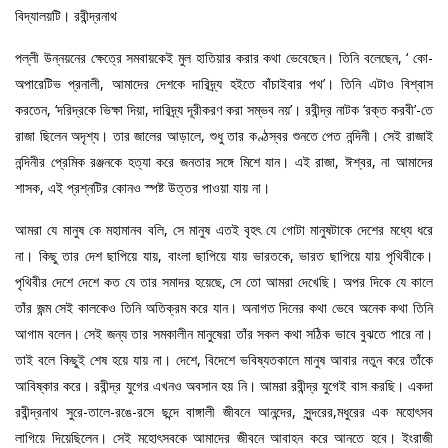
বিদ্যালয়টি। রবীন্দ্রনাথ
পল্লী উন্নয়নের ক্ষেত্রে সমবায়কেই মুল হাতিয়ার করার কথা ভেবেছেন। তিনি বলেছেন, ‘ কো-
অপারেটিভ প্রনালী, আমাদের দেশকে দারিদ্র্য হইতে বাঁচাইবার পথ’। তিনি এটাও বিশ্বাস
করতেন, ‘দরিদ্রকে ভিক্ষা দিয়া, দারিদ্র্য দূরীকরণ করা সম্ভব নয়’। রবীন্দ্র নাটক ‘রক্ত করবী’-তে
রাজা ছিলেন অদৃশ্য। তার জালের আড়ালে, শুধু তার কণ্ঠস্বর শুনতে পেত নন্দিনী। সেই রাজাই
নন্দিনীর প্রেমিক রঞ্জনকে হত্যা করে জনতার সঙ্গে মিশে যান। এই রাজা, ঈশ্বর, না আমাদের
শাসক, এই প্রশ্নটির কোনও স্পষ্ট উত্তর পাওয়া যায় না।
আমরা যে মানুষ কে মহামানব বলি, সে মানুষ এতই বৃহৎ যে গোটা মানুষটাকে দেশের মধ্যে ধরে
না। কিছু তার দেশ ছাপিয়ে যায়, বাংলা ছাপিয়ে যায় ভারতকে, ভারত ছাপিয়ে যায় পৃথিবীকে।
পৃথিবীর দেশে দেশে কত যে তার সমাদর হয়েছে, সে তো আমরা দেখেছি। অপর দিকে যে কালে
তাঁর জন্ম সেই কালকেও তিনি অতিক্রম করে যান। অনাগত দিনের কথা ভেবে অনেক কথা তিনি
আগাম বলেন। সেই জন্য তার সমকালীন মানুষেরা তাঁর সকল কথা সঠিক ভাবে বুঝতে পারে না।
তাই বলে কিছুই শেষ হয়ে যায় না। দেশে, বিদেশে ভবিষ্যতকালে মানুষ আবার নতুন করে তাঁকে
আবিষ্কার করে। রবীন্দ্র যুগের এখনও অবসান হয় নি। আমরা রবীন্দ্র যুগেই বাস করছি। একদা
রবীন্দ্রনাথ সুরে-তালে-রঙে-রসে ছন্দে বাঙ্গালী জীবনে আনন্দের, সুন্দরের,মধুরের এক মহোৎসব
লাগিয়ে দিয়েছিলেন। সেই মহোৎসবকে আমাদের জীবনে আবাহন করে আনতে হবে। ইংরাজী