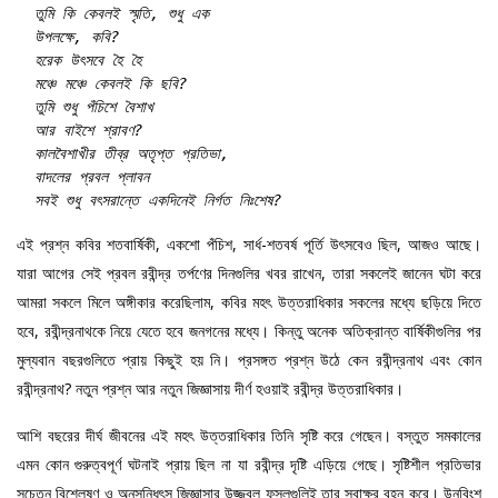
  তুমি কি কেবলই স্মৃতি, শুধু এক
  উপলক্ষে, কবি?
  হরেক উৎসবে হৈ হৈ
  মঞ্চে মঞ্চে কেবলই কি ছবি?
  তুমি শুধু পঁচিশে বৈশাখ
  আর বাইশে শ্রাবণ?
  কালবৈশাখীর তীব্র অতৃপ্ত প্রতিভা,
  বাদলের প্রবল প্লাবন
এই প্রশ্ন কবির শতবার্ষিকী, একশো পঁচিশ, সার্ধ-শতবর্ষ পূর্তি উৎসবেও ছিল, আজও আছে।
যারা আগের সেই প্রবল রবীন্দ্র তর্পণের দিনগুলির খবর রাখেন, তারা সকলেই জানেন ঘটা করে
আমরা সকলে মিলে অঙ্গীকার করেছিলাম, কবির মহৎ উত্তরাধিকার সকলের মধ্যে ছড়িয়ে দিতে
হবে, রবীন্দ্রনাথকে নিয়ে যেতে হবে জনগনের মধ্যে। কিন্তু অনেক অতিক্রান্ত বার্ষিকীগুলির পর
মুল্যবান বছরগুলিতে প্রায় কিছুই হয় নি। প্রসঙ্গত প্রশ্ন উঠে কেন রবীন্দ্রনাথ এবং কোন
রবীন্দ্রনাথ? নতুন প্রশ্ন আর নতুন জিজ্ঞাসায় দীর্ণ হওয়াই রবীন্দ্র উত্তরাধিকার।
আশি বছরের দীর্ঘ জীবনের এই মহৎ উত্তরাধিকার তিনি সৃষ্টি করে গেছেন। বস্তুত সমকালের
এমন কোন গুরুত্বপূর্ণ ঘটনাই প্রায় ছিল না যা রবীন্দ্র দৃষ্টি এড়িয়ে গেছে। সৃষ্টিশীল প্রতিভার
সচেতন বিশ্লেষণ ও অনুসন্ধিৎসু জিজ্ঞাসার উজ্জ্বল ফসলগুলিই তার স্বাক্ষর বহন করে। উনবিংশ