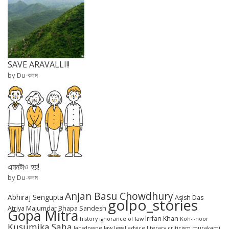
SAVE ARAVALLI!!
by Du-কলম
এমনটাও হয়!
by Du-কলম
Anjan Basu Chowdhury
Abhiraj Sengupta
Asish Das
golpo_stories
Atriya Majumdar
Bhapa Sandesh
Gopa Mitra
Irrfan Khan
history
ignorance of law
Koh-i-noor
Kusumika Saha
lansdowne
law
legal advice
literary criticism
murakami