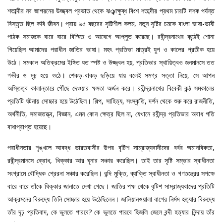
শতাব্দীর নব জাগরনের উজ্জ্বল প্রভাত থেকে ঝঞ্ঝাক্ষুব্ধ বিংশ শতাব্দীর প্রথম চারটি দশক পর্যন্ত
বিস্তৃত ছিল কবি জীবন। প্রায় ৬৫ বছরের সৃষ্টিশীল কলম, নতুন সৃষ্টির চমকে বাংলা ভাষা-ভাষী
পাঠক সমাজকে বারে বারে বিস্মিত ও আবেগে আপ্লুত করেছে। রবীন্দ্রনাথের কন্ঠেই শোনা
গিয়েছিল আমাদের পরাধীন জাতির ভাষা। মহৎ প্রতিভা মাত্রই যুগ ও কালের প্রতীক হয়ে
উঠে। সমকাল অতিক্রমের ইঙ্গিত যত স্পষ্ট ও উজ্জ্বল হয়, প্রতিভার স্থায়িত্বও জনমানসে তত
গভীর ও দৃঢ় হয়ে ওঠে। শেকড়-বাকড় ছড়িয়ে যায় বলেই সমগ্র সত্তা নিয়ে, সে আপন
অস্তিত্ব কালান্তারে পৌঁছে দেওয়ার ক্ষমতা অর্জন করে। রবীন্দ্রনাথের বিবেকী কন্ঠ সমকালের
প্রতিটি ঘটনায় সোচ্চার হয়ে উঠেছিল। শিল্প, সাহিত্য, সংস্কৃতি, দর্শন থেকে শুরু করে রাজনীতি,
অর্থনীতি, সমাজতত্ত্ব, বিজ্ঞান, এমন কোন ক্ষেত্র ছিল না, যেখানে রবীন্দ্র প্রতিভার অবাধ গতি
বাধাপ্রাপ্ত হয়েছে।
পরাধীনতার শৃঙ্খলে আবদ্ধ ভারতবাসীর উপর বৃটিশ সাম্রাজ্যবাদীদের বর্বর অমানবিকতা,
রবীন্দ্রমানসে ক্রোধ, ধিক্কার আর ঘৃনার সঞ্চার করেছিল। তাই তার সৃষ্টি সম্ভার স্বাধীনতা
সংগ্রামে বৌদ্ধিক প্রেরনা সঞ্চার করেছিল। বন্দি মুক্তি, ব্যাক্তি স্বাধীনতা ও গণতন্ত্রের সপক্ষে
বারে বারে তাঁকে ধিক্কার জানাতে দেখা গেছে। জাতির পক্ষ থেকে বৃটিশ সাম্রাজ্যবাদের প্রতিটি
আক্রমনের বিরুদ্ধে তিনি সোচ্চার হয়ে উঠেছিলেন। জালিয়ানওয়ালা বাগের নির্মম হত্যার বিরুদ্ধে
তাঁর দৃঢ় প্রতিবাদ, কে ভুলতে পারবে? কে ভুলতে পারবে হিজলি জেলে বন্দী হত্যার নিন্দায় তাঁর