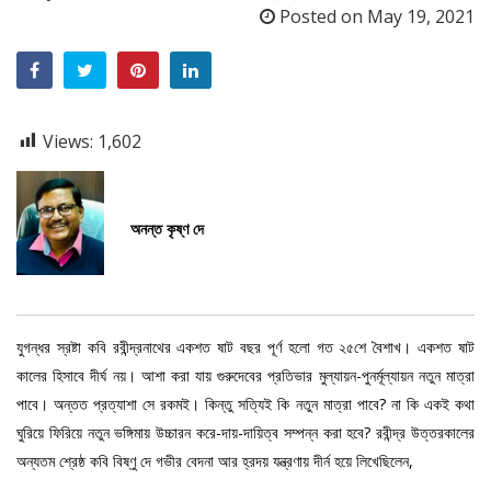
Posted on
May 19, 2021
Views:
1,602
অনন্ত কৃষ্ণ দে
যুগন্ধর স্রষ্টা কবি রবীন্দ্রনাথের একশত ষাট বছর পূর্ণ হলো গত ২৫শে বৈশাখ। একশত ষাট
কালের হিসাবে দীর্ঘ নয়। আশা করা যায় গুরুদেবের প্রতিভার মুল্যায়ন-পুনর্মূল্যায়ন নতুন মাত্রা
পাবে। অন্তত প্রত্যাশা সে রকমই। কিন্তু সত্যিই কি নতুন মাত্রা পাবে? না কি একই কথা
ঘুরিয়ে ফিরিয়ে নতুন ভঙ্গিমায় উচ্চারন করে-দায়-দায়িত্ব সম্পন্ন করা হবে? রবীন্দ্র উত্তরকালের
অন্যতম শ্রেষ্ঠ কবি বিষ্ণু দে গভীর বেদনা আর হ্রদয় যন্ত্রণায় দীর্ন হয়ে লিখেছিলেন,