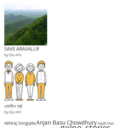
SAVE ARAVALLI!!
by Du-কলম
এমনটাও হয়!
by Du-কলম
Anjan Basu Chowdhury
Abhiraj Sengupta
Asish Das
golpo_stories