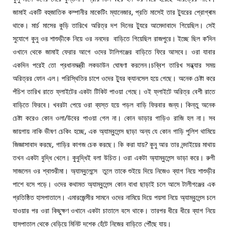
জামাই একটি বহুজাতিক কম্পানীর মাকেটিং ম্যানেজার, প্রতি মাসেই তার ট্যুরের প্রোগ্ৰাম
থাকে। মার্চ মাসের কুড়ি তারিখে অরিত্র দশ দিনের ট্যুরে আমেদাবাদে গিয়েছিল। সেই
সুযোগে কুনু ওর শাশুড়ীকে নিয়ে ওর ননদের বাড়িতে গিয়েছিল রাজপুরে। ইচ্ছে ছিল ক’দিন
ওখানে থেকে জামাই ফেরার আগে ওদের টালিগঞ্জের বাড়িতে ফিরে আসবে। ওরা যাবার
একদিন পরেই তো প্রধানমন্ত্রী লকডাউন ঘোষণা করলেন।চব্বিশ তারিখ সন্ধ্যার সময়
অরিত্রর ফোন এল। পরিস্থিতির চাপে ওদের ট্যুর ক্যানসেল হয়ে গেছে। অনেক চেষ্টা করে
পঁচিশ তারিখ রাতে ফ্লাইটের একটা টিকিট পাওয়া গেছে। ওই ফ্লাইটে অরিত্র বেশী রাতে
বাড়িতে ফিরবে। খবরটা পেয়ে ওরা ব্যস্ত হয়ে পড়ল বাড়ি ফিরবার জন্য। কিন্তু অনেক
চেষ্টা করেও কোন ওলা/উবের পাওয়া গেল না। কোন ভাড়ার গাড়িও রাজি হল না। সব
জায়গায় নাকি ভীষণ চেকিং হচ্ছে, এক অ্যাম্বুলেন্স ছাড়া অন্য যে কোন গাড়ি পুলিশ থামিয়ে
জিজ্ঞাসাবাদ করছে, গাড়ির কাগজ চেক করছে। কি করা যায়? কুনু আর তার নন্দাইয়ের মাথায়
তখন একটা বুদ্ধি খেলে। কুবুদ্ধিই বলা উচিত। ওরা একটা অ্যাম্বুলেন্স ভাড়া করে। রুগী
সাজলেন ওর শ্বাশুরীমা। অ্যাম্বুলেন্সে তুলে তাকে শুইয়ে দিয়ে নিজেও ব্যাগ নিয়ে শাশুড়ীর
পাশে বসে পড়ে। ওদের কথামত অ্যাম্বুলেন্স কোন বাধা ছাড়াই চলে আসে টালীগঞ্জের এক
প্রতিষ্ঠিত হাসপাতালে। এমারজেন্সীর সামনে ওদের নামিয়ে দিয়ে পয়সা নিয়ে অ্যাম্বুলেন্স চলে
যাওয়ার পর ওরা কিছুক্ষণ ওখানে একটা চাতালে বসে থাকে। তারপর ধীরে ধীরে ব্যাগ নিয়ে
হাসপাতাল থেকে বেড়িয়ে মিনিট দশেক হেঁটে নিজের বাড়িতে পৌঁছে যায়।