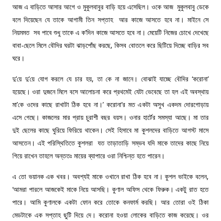
আজ এ বাড়িতে আসার আগে ও মুকুলবাবুর বাড়ি হয়ে এসেছিল। ওকে আজ মুকুলবাবু ডেকে
বলে দিয়েছেন যে তাকে আগামী তিন সপ্তাহ আর কাজে আসতে হবে না। মাইনে সে
নিয়মমত সব পাবে শুধু তাকে এ ক’দিন কাজে আসতে হবে না। মেয়েটি নিজের চোখে দেখেছে
বাবা-ছেলে মিলে বৌদির ঘরটা ঝাড়পোঁছ করছে, কিসব বোতলে করে ছিটিয়ে দিচ্ছে বাড়ির সব
ঘরে।
দু’য়ে দু’য়ে যোগ করলে যে চার হয়, তা কে না জানে। বোঝাই যাচ্ছে বৌদির ‘করোনা’
হয়েছে। ওরা দুজনে মিলে বসে আলোচনা করে প্রথমেই যেটা ভেবেছে তা হল এই অবস্থায়
মা’কে ওদের কাছে রাখাটা ঠিক হবে না।’ করোনা’র মত একটা অসুখ একদম দোরগোড়ায়
এসে গেছে। কাজলের মার প্রায় চুরাশী বছর বয়স। ওনার হার্টের সমস্যা আছে। মা তার
দুই ছেলের কাছে ঘুরিয়ে ফিরিয়ে থাকেন। সেই হিসাবে মা কুশলদের বাড়িতে আগস্ট মাসে
আসতেন। এই পরিস্থিতিতে কুশলরা যত তাড়াতাড়ি সম্ভব যদি মাকে তাদের কাছে নিয়ে
গিয়ে রাখেন তাহলে অন্ততঃ মায়ের ব্যাপারে ওরা নিশ্চিন্ত হতে পারেন।
এ তো ভয়ানক এক খবর। অবশ্যই মাকে ওখানে রাখা ঠিক হবে না। কুশল ভাইকে বলেন,
‘আমরা পারলে আজকেই মাকে নিয়ে আসছি। কুণাল অফিস থেকে ফিরুক। একটু রাত হতে
পারে। আমি কুণালকে একটা ফোন করে তোকে কনফার্ম করছি। আর তোরা ওই ঠিকা
মেডটাকে এক সপ্তাহ ছুটি দিয়ে দে। করোনা হওয়া লোকের বাড়িতে কাজ করেছে। ওর