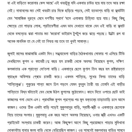
বা এই বাড়িতে করোনার কেস আছে’ এই খবরটুকু যদি একবার চাউর হয়ে যায় তবে আর রক্ষা
নেই। দাবানলের মত সেই খবরটা চার দিকে ছড়িয়ে পড়বে, সেই হতভাগ্য বাড়ি বা ফ্ল্যাটটা
যেন ‘সামাজিক দূরত্ব মেনে দশ’নীয় স্থান’ ‘বলে এলাকায় চিহ্নিত হয়ে যায়। কিছু কিছু
ক্ষেত্রে তো পাড়ার লোক, প্রতিবেশীরা এমন ভাব দেখাতে থাকে যেন ওই বাড়ি বা ফ্ল্যাট
থেকে বসন্তের ঝরা পাতার মত ‘করোনা’ ভাইরাস টুপটুপ করে ঝড়ে পড়ছে। উল্টো গল্প যা
অনেক মানবিক তা যে নেই তা নিশ্চয় নয় তবে তা খুবই সামান্য।
জুলাই মাসের মাঝামাঝি একটা দিন। সন্ধ্যাবেলা বাড়ির বৈঠকখানায় সোফায় গা এলিয়ে টিভি
দেখছিলেন কুশল ও কাবেরী।দু বছর হল চাকরী থেকে অবসর নিয়েছেন কুশল, দক্ষিণ
কলকাতার এক প্রান্তে দো’তলা বাড়ি। একমাত্র ছেলে কুণাল তিন বছর হল রাষ্ট্রায়ত্ত
ব্যাঙ্কে অফিসার গ্ৰেডে চাকরী করে। একদম শান্তির, সুখের নিলয় তাদের বাড়ি
‘শান্তিকুঞ্জ’। পুকুরের শান্ত জলে ঢিল পড়লে যেমন বুদ্বুদ তৈরী হয় তেমনি এই বাড়ীর
শান্তিতে বিঘ্ন ঘটাতেই যেন বেজে উঠল কু্শলের মুঠোফোন। কানে দিতে ওপারে ছোট ভাই
কাজলের গলা ভেসে এল। প্রাথমিক কুশল প্রশ্নের পর মূল বক্তব্যে তাড়াতাড়ি চলে আসে
কাজল। ওদের ঠিক একটা বাড়ি পড়েই মুকুলবাবুর বাড়ি, স্বামী-স্ত্রী ও একমাত্র ছেলেকে
নিয়ে তাদের সংসার। মুকুলবাবু এক বছর আগে অবসর নিয়েছেন, ওনার স্ত্রী এখনও একটি
প্রাইভেট সংস্থায় চাকরী করেন। আজ কিছুক্ষণ আগে কিছু প্রয়োজনে পাড়ার মুদিখানা
দোকানটায় যাবার জন্য বাড়ি থেকে বেরিয়েছিল কাজল। ওর সামনেই মুকুলবাবুর বাড়ির সামনে