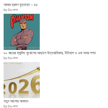
আমার ভ্রমণ বৃত্তান্ত – ৪৫
by Du-কলম
৯০ বছরের ফ্যান্টম: মুখোশের আড়ালে উত্তরাধিকার, ইতিহাস ও এক অমর শপথ
by Du-কলম
নতুন আলোর আবাহন
by Du-কলম