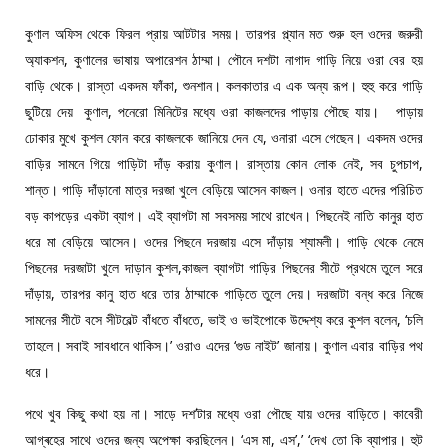
কুণাল অফিস থেকে ফিরল প্রায় আটটার সময়। তারপর প্ল্যান মত শুরু হল ওদের জরুরী
অ্যাকশন, কুণালের ভাষায় অপারেশন ঠাম্মা। পৌনে দশটা নাগাদ গাড়ি নিয়ে ওরা বের হয়
বাড়ি থেকে। রাস্তা একদম ফাঁকা, শুনশান। কলকাতার এ এক অন্য রূপ। হুহু করে গাড়ি
ছুটিয়ে দেয় কুণাল, পনেরো মিনিটের মধ্যে ওরা কাজলদের পাড়ায় পৌছে যায়। পাড়ায়
ঢোকার মুখে কুশল ফোন করে কাজলকে জানিয়ে দেন যে, ওনারা এসে গেছেন। একদম ওদের
বাড়ির সামনে গিয়ে গাড়িটা দাঁড় করায় কুণাল। রাস্তায় কোন লোক নেই, সব চুপচাপ,
শান্ত। গাড়ি দাঁড়ানো মাত্র দরজা খুলে বেড়িয়ে আসেন কাজল। ওনার হাতে এদের পরিচিত
বড় কাপড়ের একটা ব্যাগ। এই ব্যাগটা মা সবসময় সাথে রাখেন। পিছনেই নাতি কানুর হাত
ধরে মা বেড়িয়ে আসেন। ওদের পিছনে দরজায় এসে দাঁড়ায় শ্যামলী। গাড়ি থেকে নেমে
পিছনের দরজাটা খুলে দাড়ান কুশল,কাজল ব্যাগটা গাড়ির পিছনের সীটে প্রথমে তুলে সরে
দাঁড়ায়, তারপর কানু হাত ধরে তার ঠাম্মাকে গাড়িতে তুলে দেয়। দরজাটা বন্ধ করে নিজে
সামনের সীটে বসে সীটবেল্ট বাঁধতে বাঁধতে, ভাই ও ভাইপোকে উদ্দেশ্য করে কুশল বলেন, ‘চলি
তাহলে। সবাই সাবধানে থাকিস।’ ওরাও এদের ‘গুড নাইট’ জানায়। কুণাল এবার বাড়ির পথ
ধরে।
পথে খুব কিছু কথা হয় না। সাড়ে দশ’টার মধ্যে ওরা পৌছে যায় ওদের বাড়িতে। কাবেরী
আগ্ৰহের সাথে ওদের জন্য অপেক্ষা করছিলেন। ‘এস মা, এস’,’ ‘দেখ তো কি ব্যাপার। হুট