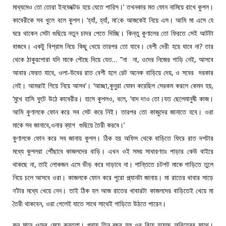
মাধ্যমেও তো তোরা ইনফেক্টেড হয়ে যেতে পারিস।’ তখনকার মত ফোন নামিয়ে রাখে কুশল।
কাবেরীকে সব খুলে বলে কুশল। ‘হ্যাঁ, হ্যাঁ, মা’কে আজকেই নিয়ে এস। আমি মা এসে যে
ঘরে থাকেন সেটা গুছিয়ে নতুন চাদর পেতে দিচ্ছি। কিন্তু কুণালের তো ফিরতে সেই আটটা
বাজবে। একটু বিশ্রাম নিয়ে কিছু খেয়ে তারপর তো যাবে। বেশী দেরী হয়ে যাবে না? তার
থেকে ঠাকুরপোরা যদি মাকে পৌছে দিয়ে যেত… ”না না, ওদের নিজের গাড়ি নেই, আসবে
আবার ফেরত যাবে, ওলা-উবের রাত বেশী হলে রেট অনেক বাড়িয়ে দেয়, ও সবের দরকার
নেই। আমরাই গিয়ে নিয়ে আসব’। ‘আচ্ছা,কুনুরা যেমন করেছিল সেরকম করলে কেমন হয়,
‘মুখে হাসি ফুটে উঠে কাবেরীর। হাসে কুশলও, বলে, ‘বাদ দাও তো।যত ছেলেমানুষী কাজ।
আমি কুণালকে ফোন করে সব সেট করে নিই। তারপর তো কাজুদের জানাতে হবে। ওরা
মাকে সব জানাবে,ওনার ব্যাগ গুছিয়ে তৈরী করবে।’
কুণালকে ফোন করে সব জানায় কুশল। ঠিক হয় অফিস থেকে বাড়িতে ফিরে রাত দশটার
মধ্যে কুশলরা পৌঁছাবে কাজলদের বাড়ি। এখন ওই সময় সাধারণতঃ পাড়ার কেউ বাইরে
থাকছে না, তাই লোকজন এসে ভীড় করে দাড়াবে না। শান্তিতে চটপট মাকে গাড়িতে তুলে
নিয়ে চলে আসবে ওরা। কাজলকে ফোন করে পুরো প্ল্যানটা জানায়। মা রাতের খাবার সাড়ে
ন’টার মধ্যে খেয়ে নেন। তাই ঠিক হল আজ রাতের খাবারটা কাজলদের বাড়িতেই খেয়ে মা
তৈরী থাকবেন, ওরা গেলেই যাতে সাথে সাথেই গাড়িতে উঠতে পারেন।
কুনু মানে ওদের মেয়ে কুন্তলা। প্রায় তিন বছর হল ওর বিয়ে হয়েছে অরিত্রের সাথে।