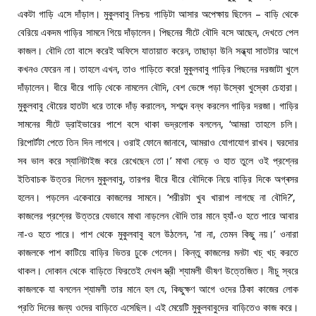
একটা গাড়ি এসে দাঁড়াল। মুকুলবাবু নিশ্চয় গাড়িটা আসার অপেক্ষায় ছিলেন – বাড়ি থেকে
বেরিয়ে একদম গাড়ির সামনে গিয়ে দাঁড়ালেন। পিছনের সীটে বৌদি বসে আছেন, দেখতে পেল
কাজল। বৌদি তো বাসে করেই অফিসে যাতায়াত করেন, তাছাড়া উনি সন্ধ্যা সাতটার আগে
কখনও ফেরেন না। তাহলে এখন, তাও গাড়িতে করে! মুকুলবাবু গাড়ির পিছনের দরজাটা খুলে
দাঁড়ালেন। ধীরে ধীরে গাড়ি থেকে নামলেন বৌদি, বেশ ভেঙ্গে পড়া উস্কো খুস্কো চেহারা।
মুকুলবাবু বৌয়ের হাতটা ধরে তাকে দাঁড় করালেন, সশব্দে বন্ধ করলেন গাড়ির দরজা। গাড়ির
সামনের সীটে ড্রাইভারের পাশে বসে থাকা ভদ্রলোক বললেন, ‘আমরা তাহলে চলি।
রিপোর্টটা পেতে তিন দিন লাগবে। ওরাই ফোনে জানাবে, আমরাও যোগাযোগ রাখব। ঘরদোর
সব ভাল করে স্যানিটাইজ করে রেখেছেন তো।’ মাথা নেড়ে ও হাত তুলে ওই প্রশ্নের
ইতিবাচক উত্তর দিলেন মুকুলবাবু, তারপর ধীরে ধীরে বৌদিকে নিয়ে বাড়ির দিকে অগ্ৰসর
হলেন। পড়লেন একেবারে কাজলের সামনে। ‘শরীরটা খুব খারাপ লাগছে না বৌদি?’,
কাজলের প্রশ্নের উত্তরে যেভাবে মাথা নাড়লেন বৌদি তার মানে হ্যাঁ-ও হতে পারে আবার
না-ও হতে পারে। পাশ থেকে মুকুলবাবু বলে উঠলেন, ‘না না, তেমন কিছু নয়।’ ওনারা
কাজলকে পাশ কাটিয়ে বাড়ির ভিতর ঢুকে গেলেন। কিন্তু কাজলের মনটা খচ্ খচ্ করতে
থাকল। দোকান থেকে বাড়িতে ফিরতেই দেখল স্ত্রী শ্যামলী ভীষণ উত্তেজিত। নীচু স্বরে
কাজলকে যা বললেন শ্যামলী তার মানে হল যে, কিছুক্ষণ আগে ওদের ঠিকা কাজের লোক
প্রতি দিনের জন্য ওদের বাড়িতে এসেছিল। এই মেয়েটি মুকুলবাবুদের বাড়িতেও কাজ করে।