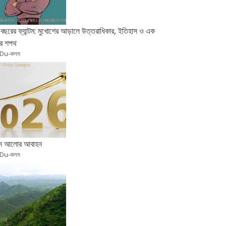
বছরের ফ্যান্টম: মুখোশের আড়ালে উত্তরাধিকার, ইতিহাস ও এক
র শপথ
 Du-কলম
ুন আলোর আবাহন
 Du-কলম