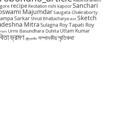
Sanchari
recipe
gore
Recitation
rishi kapoor
oswami Majumdar
Saugata Chakraborty
Sketch
ampa Sarkar
Shruti Bhattacharya
sket
udeshna Mitra
Tapati Roy
Sulagna Roy
Urmi Basundhara Duhita
Uttam Kumar
rism
বিতা
ভ্রমণ
স্মৃতিকথা
সম্পাদকীয়
রবীন্দ্রসঙ্গীত