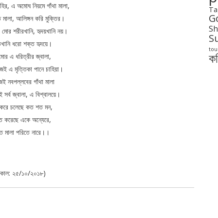
হির, এ অমোঘ নিয়মে গাঁথা মালা,
Ta
G
 মালা, আলিঙ্গন করি মুক্তির।
Sh
ো মোর শরীরখানি, হৃদয়খানি নয়।
S
খানি ধরো শক্ত হৃদয়ে।
tou
ক
মোর এ ধরিত্রীর জ্বালা,
জই এ মৃত্তিকা পানে চাহিয়া।
 নবপল্লবের গাঁথা মালা
সর্ব জ্বালা, এ বিশ্বালয়ে।
 করে চলেছে কত শত মন,
ত করেছে একে অন্যেরে,
ক্ত মালা পরিতে নারে।।
াকাল: ২৫/১০/২০১৮)