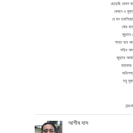
ছেড়েছি কেবল বা
কেমনে এ মুক্ত
হে মন ত্যাগিছ
মোর হাত
জুড়াবে 
শান্ত হবে আ
গড়িব আজই
জুড়াবে আজই 
হাহাকার
অভিশপ্
তবু মু
(রচন
আশীষ দাস