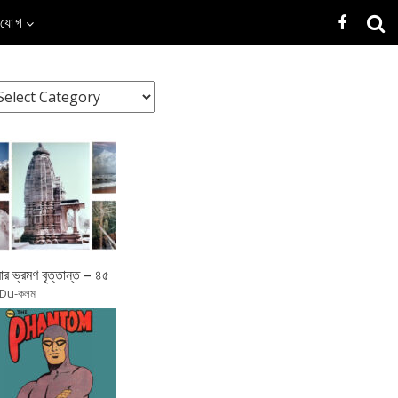
াযোগ
র ভ্রমণ বৃত্তান্ত – ৪৫
 Du-কলম