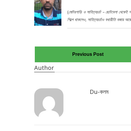
(
মোটরগাড়ি ও সাহিত্যচর্চা – ছোটবেলা থেকেই আ
শিল্পে থাকলেও, সাহিত্যচর্চাও যথারীতি বজায় আ
Previous Post
Author
Du-কলম