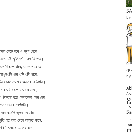
SA
by
চলে যেতে হবে এ ভুবন ছেড়ে
েতে চাই স্মৃতিপটে একখানি গান।
দেহখানি চলে যাবে, এ কোল ছেড়ে
এমন
ুলগুলি ধরে গুটি গুটি পায়ে,
by
িয়ে দাও তোমার অন্তর স্মৃতিগুলি।
Ab
মার ওই চঞ্চল হাওয়ার মতো,
Asi
g
ে, উন্মত্ত হয়ে এলোমেলো করে দেয়
তানো মনের স্পর্শগুলি।
his
S
 সনে করেছি তুলনা তোমায়
mur
স্মৃতি হয়ে রয়ে গেছে অন্তর মাঝে,
Pat
p
ারিনি তোমায় অন্তর হতে