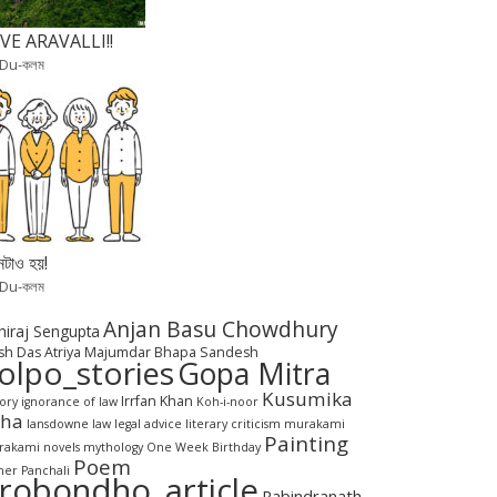
VE ARAVALLI!!
 Du-কলম
টাও হয়!
 Du-কলম
Anjan Basu Chowdhury
hiraj Sengupta
sh Das
Atriya Majumdar
Bhapa Sandesh
olpo_stories
Gopa Mitra
Kusumika
Irrfan Khan
tory
ignorance of law
Koh-i-noor
aha
lansdowne
law
legal advice
literary criticism
murakami
Painting
akami novels
mythology
One Week Birthday
Poem
her Panchali
robondho_article
Rabindranath