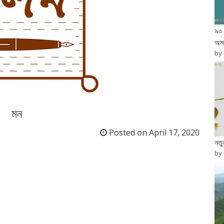
৯০ 
অম
by
মন
Posted on
April 17, 2020
নত
by