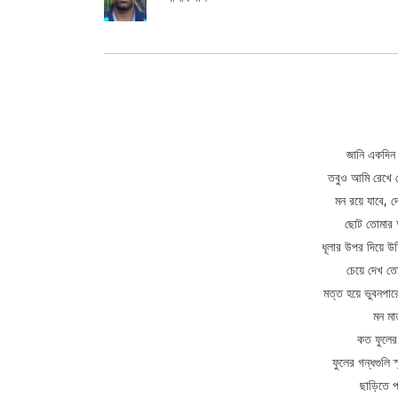
জানি একদিন 
তবুও আমি রেখে য
মন রয়ে যাবে, 
ছোট তোমার আঙ
ধূলার উপর দিয়ে উড়
চেয়ে দেখ তো
মত্ত হয়ে ভুবনপার
মন মা
কত ফুলের
ফুলের গন্ধগুলি 
ছাড়িতে প