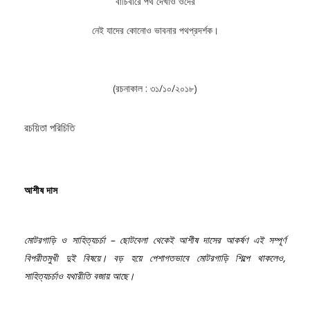
বাঁচিবারে পথ দেখাও ওদের
নেই যাদের কোনোও ভাবনার পথপ্রদর্শক।
(রচনাকাল : ৩১/১০/২০১৮)
রচয়িতা পরিচিতি
আশীষ দাস
মোটরগাড়ি ও সাহিত্যচর্চা – ছোটবেলা থেকেই আশীষ দাসের আকর্ষণ এই সম্পূর্ণ
বিপরীতমুখী দুই বিষয়ে। বড় হয়ে পেশাগতভাবে মোটরগাড়ি শিল্পে থাকলেও,
সাহিত্যচর্চাও যথারীতি বজায় আছে।