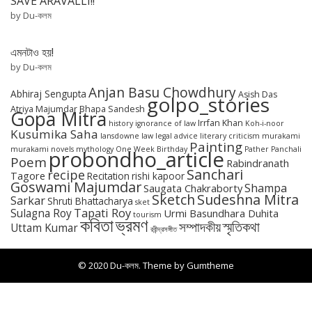
SAVE ARAVALLI!!
by Du-কলম
এমনটাও হয়!
by Du-কলম
Anjan Basu Chowdhury
Abhiraj Sengupta
Asish Das
golpo_stories
Atriya Majumdar
Bhapa Sandesh
Gopa Mitra
Irrfan Khan
history
ignorance of law
Koh-i-noor
Kusumika Saha
lansdowne
law
legal advice
literary criticism
murakami
Painting
murakami novels
mythology
One Week Birthday
Pather Panchali
probondho_article
Poem
Rabindranath
Sanchari
recipe
Tagore
Recitation
rishi kapoor
Goswami Majumdar
Shampa
Saugata Chakraborty
Sketch
Sudeshna Mitra
Sarkar
Shruti Bhattacharya
sket
Tapati Roy
Sulagna Roy
Urmi Basundhara Duhita
tourism
কবিতা
ভ্রমণ
স্মৃতিকথা
সম্পাদকীয়
Uttam Kumar
রবীন্দ্রসঙ্গীত
© 2020 Du-কলম. Theme by
Gumtheme