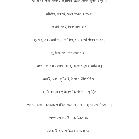
আজি জাগিছে সকলই জ্বালার অন্তর্নিহিত সুপ্তাবস্থা।
ভাঙিছে সকলই অহং ক্ষমতার ক্ষমতা
হয়েছি সবই মিলে একাকার,
ভুলেছি সব ভেদাভেদ, ভাবিছে বাঁচার তাগিদের ভাবনা,
ভুলিছে সব ভেদাভেদ ওরা।
ওগো তোমরা যেওনা আজ, অন্তরদুয়ার ভাঙিয়া।
আজই মোরা দৃষ্টির ইতিহাসে উল্লিখিত।
হাসি কান্নার পূর্বাহ্ণে বিলাসিতার মূর্চ্ছিত
পদোল্লাসের কল্লোলধ্বনিত শবদেহের প্রবাহমান শোনিতধারা।
ওগো মোরা নই একত্রিত সব,
কেবলই হবে সেদিন সব অবসান।