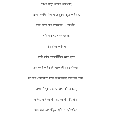
শিখিব নতুন পাতার পড়াখানি,
এসো সকলি মিলে আজ মুক্ত কন্ঠে করি রব,
সবে মিলে চাহি বাঁচিবারে এ প্রার্থনা।
নেই যার কোনোও আকার
বলি তাঁরে ভগবান,
ডাকি তাঁরে অন্তর্নিহিত আত্মা হতে,
চরণ স্পর্শ করি সেই আকারহীন মহাশক্তির।
চল যাই একস্থানে মিলি ভগবানেরই দৃষ্টিপানে চেয়ে।
এসো বিশ্বালয়ের দরবারে বসি একলে,
বুলিতে বলি কোথা হতে কোথা যাই চলি।
আত্মাবলে আত্মশক্তি, সৃষ্টিবলে দৃষ্টিশক্তি,