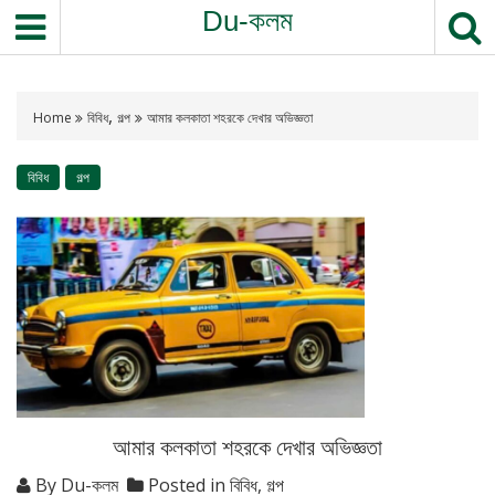
S
Du-কলম
k
i
p
,
t
Home
বিবিধ
গল্প
আমার কলকাতা শহরকে দেখার অভিজ্ঞতা
o
c
বিবিধ
গল্প
o
n
t
e
n
t
আমার কলকাতা শহরকে দেখার অভিজ্ঞতা
By
Du-কলম
Posted in
বিবিধ
,
গল্প