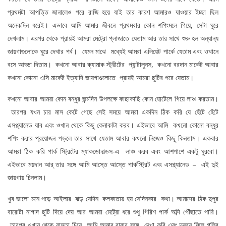
প্রথমটা আপত্তি জানালেও পরে রাজি হয়ে যাই তার কারণ আমারও যাওয়ার ইচ্ছা ছিল
অনেকদিন ধরেই। এভাবে আমি আমার জীবনে প্রথমবার কোন শপিংমলে গিয়ে, সেটা ঘুরে
দেখলাম। এরপর থেকে প্রায়ই আমরা মেট্রো প্লাজাতে যেতাম আর তার সাথে শুরু হল অন্যান্য
জায়গাগুলোকে ঘুরে দেখার পর্ব। যেমন মাঝে মধ্যেই আমরা এলিয়েট পার্কে যেতাম এবং ওখানে
বসে আড্ডা দিতাম। কখনো আবার ক্যামাক স্ট্রীটের প্যান্টালুনস, কখনো বরদান মার্কেট আবার
কখনো কোনো এসি মার্কেট ইত্যাদি জায়গাগুলোতে প্রায়ই আমরা ছুটির পরে যেতাম।
কখনো আবার আমরা কোন বন্ধুর জন্মদিন উপলক্ষে কাছাকাছি কোন হোটেলে গিয়ে লাঞ্চ করতাম।
তারপর যখন চার মাস কেটে গেছে সেই সময়ে আমরা একদিন ঠিক করি যে হেঁটে হেঁটে
এসপ্ল্যানেড যাব এবং ওখান থেকে কিছু কেনাকাটা করব। এইভাবে আমি কখনো কোনো বন্ধুর
শপিং করার প্রয়োজন পড়লে তার সাথে যেতাম আবার কখনো নিজেও কিছু কিনতাম। একবার
আমরা ঠিক করি পার্ক স্ট্রিটের ম্যাকডোনাল্ডস-এ লাঞ্চ করব এবং আশপাশে একটু ঘুরবো।
এইভাবে ময়দান আর্ তার সঙ্গে আমি আস্তে আস্তে পার্কস্ট্রিট এবং এসপ্ল্যানেড – এই দুই
জায়গায় চিনলাম।
খুব ভালো মনে পড়ে আইলার ঝড় যেদিন কলকাতায় হয় সেদিনকার কথা। আমাদের ঠিক দুপুর
বারোটা নাগাদ ছুটি দিয়ে দেয় আর আমরা মেট্রো ধরে শুধু গিরিশ পার্ক অব্দি পৌঁছাতে পারি।
তারপর ওখান থেকে রাস্তা চিনে আমি আমার বাবার সঙ্গে দেখা করি এবং দুজনে মিলে গলির