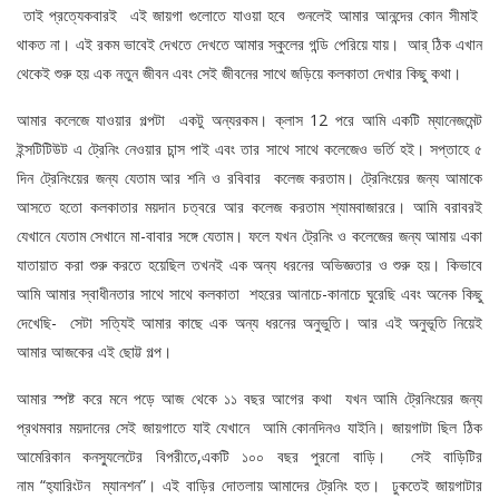
তাই প্রত্যেকবারই এই জায়গা গুলোতে যাওয়া হবে শুনলেই আমার আনন্দের কোন সীমাই
থাকত না। এই রকম ভাবেই দেখতে দেখতে আমার স্কুলের গন্ডি পেরিয়ে যায়। আর্ ঠিক এখান
থেকেই শুরু হয় এক নতুন জীবন এবং সেই জীবনের সাথে জড়িয়ে কলকাতা দেখার কিছু কথা।
আমার কলেজে যাওয়ার গল্পটা একটু অন্যরকম। ক্লাস 12 পরে আমি একটি ম্যানেজমেন্ট
ইন্সটিটিউট এ ট্রেনিং নেওয়ার চান্স পাই এবং তার সাথে সাথে কলেজেও ভর্তি হই। সপ্তাহে ৫
দিন ট্রেনিংয়ের জন্য যেতাম আর শনি ও রবিবার কলেজ করতাম। ট্রেনিংয়ের জন্য আমাকে
আসতে হতো কলকাতার ময়দান চত্বরে আর কলেজ করতাম শ্যামবাজাররে। আমি বরাবরই
যেখানে যেতাম সেখানে মা-বাবার সঙ্গে যেতাম। ফলে যখন ট্রেনিং ও কলেজের জন্য আমায় একা
যাতায়াত করা শুরু করতে হয়েছিল তখনই এক অন্য ধরনের অভিজ্ঞতার ও শুরু হয়। কিভাবে
আমি আমার স্বাধীনতার সাথে সাথে কলকাতা শহরের আনাচে-কানাচে ঘুরেছি এবং অনেক কিছু
দেখেছি- সেটা সত্যিই আমার কাছে এক অন্য ধরনের অনুভুতি। আর এই অনুভূতি নিয়েই
আমার আজকের এই ছোট্ট গল্প।
আমার স্পষ্ট করে মনে পড়ে আজ থেকে ১১ বছর আগের কথা যখন আমি ট্রেনিংয়ের জন্য
প্রথমবার ময়দানের সেই জায়গাতে যাই যেখানে আমি কোনদিনও যাইনি। জায়গাটা ছিল ঠিক
আমেরিকান কনস্যুলেটের বিপরীতে,একটি ১০০ বছর পুরনো বাড়ি। সেই বাড়িটির
নাম “হ‍্যারিংটন ম্যানশন”। এই বাড়ির দোতলায় আমাদের ট্রেনিং হত। ঢুকতেই জায়গাটার