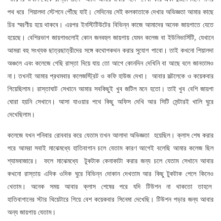
পথ ধরে শিয়ালদা স্টেশনে পৌঁছে যাই। সেদিনের সেই কলকাতাকে দেখার অভিজ্ঞতা আমার কাছে
চির স্মরণীয় হয়ে থাকবে। এরপর ইনস্টিটিউটের বিভিন্ন কাজে আমাদের অনেক জায়গাতে যেতে
হয়েছে। বেশিরভাগ জায়গাগুলোই কোন জনবহুল জায়গায় যেমন কলেজ বা ইউনিভার্সিটি, যেখানে
আমরা বহু সংখ্যক ছাত্রছাত্রীদের সঙ্গে কথোপকথন করার সুযোগ পাবো। তাই কখনো শিয়ালদা
অঞ্চলে এবং কলেজে গেছি রাস্তা দিয়ে যায় তো আগে কোনদিন দেখিনি বা আছে বলে জানতামও
না। তখনই আমার প্রথমবার কলেজস্ট্রিট ও কফি হাউজ দেখা। আবার সল্টলেকে ও কয়েকবার
গিয়েছিলাম। রাস্তাঘাট সেখানে আমার সবকিছুই খুব জটিল মনে হতো। তাই খুব বেশি জায়গা
ঘোরা হয়নি সেখানে। আসা যাওয়ার পথে কিছু অফিস দেখি আর সিটি সেন্টারই খালি ঘুরে
দেখেছিলাম।
কলেজে যখন শনিবার রোববার করে যেতাম তখন আলাদা অভিজ্ঞতা হয়েছিল। ক্লাস শেষ করার
পরে আমরা সবাই মাঝেমধ্যে হাতিবাগান চলে যেতাম কারণ আগেই বলেছি আমার কলেজ ছিল
শ্যামবাজারে। ফলে মাঝেমধ্যে টুকটাক কেনাকাটা করার জন্য চলে যেতাম সেখানে আবার
কখনো রাস্তায় এদিক ওদিক ঘুরে বিভিন্ন দোকান দেখতাম আর কিছু টুকটাক পেলে কিনেও
খেতাম। অনেক সময় আবার ক্লাস শেষের পরে যদি টিউশন না থাকতো তাহলে
হাতিবাগানের স্টার থিয়েটারে গিয়ে বেশ কয়েকবার সিনেমা দেখেছি। টিউশন পড়ার জন্য আবার
অন্য জায়গায় যেতাম।