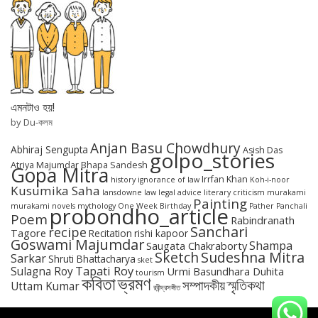
এমনটাও হয়!
by Du-কলম
Anjan Basu Chowdhury
Abhiraj Sengupta
Asish Das
golpo_stories
Atriya Majumdar
Bhapa Sandesh
Gopa Mitra
Irrfan Khan
history
ignorance of law
Koh-i-noor
Kusumika Saha
lansdowne
law
legal advice
literary criticism
murakami
Painting
murakami novels
mythology
One Week Birthday
Pather Panchali
probondho_article
Poem
Rabindranath
Sanchari
recipe
Tagore
Recitation
rishi kapoor
Goswami Majumdar
Shampa
Saugata Chakraborty
Sketch
Sudeshna Mitra
Sarkar
Shruti Bhattacharya
sket
Tapati Roy
Sulagna Roy
Urmi Basundhara Duhita
tourism
কবিতা
ভ্রমণ
স্মৃতিকথা
সম্পাদকীয়
Uttam Kumar
রবীন্দ্রসঙ্গীত