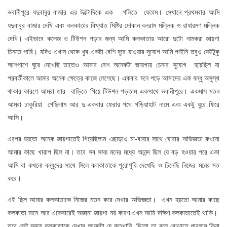
ভবানীপুরে যদুবাবুর বাজার এর উল্টোদিকে এক গলিতে যেতাম। সেখানে প্রথমবার আমি
যদুবাবুর বাজার দেখি এবং কলকাতার বিখ্যাত মিষ্টির দোকান বলরাম মল্লিক ও রাধারমণ মল্লিক
দেখি। এইভাবে কলেজ ও টিউশন পড়ার জন্য আমি কলকাতার আরো দুটো নামকরা জায়গা
চিনতে পারি। যদিও এখান থেকে খুব একটা বেশি দূরে যাওয়ার সুযোগ আমি পাইনি তবুও যেইটুকু
আশপাশে ঘুরে দেখেছি তাতেও আমার বেশ অনেকটা জায়গায় চেনার সুযোগ হয়েছিল যা
পরবর্তীকালে আমার অনেক ক্ষেত্রে কাজে লেগেছে। একবার মনে পড়ে আমাদের এক বন্ধু অসুস্থ
থাকার কারণে আমরা তার বাড়িতে গিয়ে টিউশন পড়তাম একসাথে ভবানীপুরে। একমাস মতন
আমরা ঢাকুরিয়া গেছিলাম আর দু-একবার ফেরার পথে গড়িয়াহাট নামে এবং একটু ঘুরে ফিরে
আসি।
এরপর হয়তো অনেক জায়গাতেই গিয়েছিলাম এছাড়াও মা-বাবার সাথে ঘোরার অভিজ্ঞতা কখনো
আমার কাছে খারাপ ছিল না। তবে সব সময় মনের মধ্যে আনন্দ ছিল যে বড় হওয়ার পরে একা
আমি বা কখনো বন্ধুদের সাথে মিলে কলকাতাকে পুরোপুরি দেখেছি ও চিনেছি নিজের মনের মত
করে।
এই ছিল আমার কলকাতাকে নিজের মতন করে দেখার অভিজ্ঞতা। এখন হয়তো আমার কাছে
কলকাতা মানে আর একেবারেই অজানা জায়গা নয় কারণ এখন আমি দক্ষিণ কলকাতাতেই থাকি।
তবে সেই সময়ে কলকাতাকে দেখার আনন্দটা যে কতখানি ছিলো তা বলে বোঝাতে পারলাম কিনা