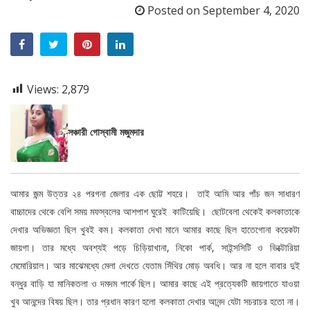
Posted on
September 4, 2020
Views:
2,879
সঞ্চারী গোস্বামী মজুমদার
আমার জন্ম উত্তর ২৪ পরগনা জেলার এক ছোট্ট শহরে। তাই আমি আর পাঁচ জন সাধারণ
বাচ্চাদের থেকে বেশি সময় মফস্বলের আশপাশ ঘুরেই কাটিয়েছি। ছোটবেলা থেকেই কলকাতাকে
দেখার অভিজ্ঞতা ছিল খুবই কম। কলকাতা দেখা মানে আমার কাছে ছিল হাতেগোনা কয়েকটা
জায়গা। তার মধ্যে অবশ্যই পড়ে চিড়িয়াখানা, নিকো পার্ক, সাইন্সসিটি ও ভিক্টোরিয়া
মেমোরিয়াল। আর মাঝেমধ্যে মেলা দেখতে যেতাম সিঁথির মোড় অবধি। আর না হলে বাবার দুই
বন্ধুর বাড়ি যা মানিকতলা ও দমদম পার্কে ছিল। আমার কাছে এই প্রত্যেকটি জায়গাতে যাওয়া
খুব আনন্দের বিষয় ছিল। তার প্রধান কারণ হলো কলকাতা দেখার আনন্দ যেটা সচরাচর হতো না।