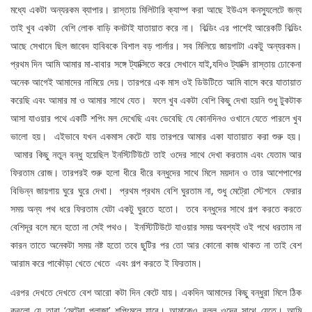
মধ্যে একটা অন্যরকম ব্যাপার। রাস্তায় মিলিটারি ক্যাম্প করা আছে ইউএস কনস্যুলেটে জন্য
তাই খুব একটা বেশি লোক বাড়ি কনটাই যাতায়াত করে না। বিল্ডিং এর পাশেই আরেকটি বিল্ডিং
আছে সেখানে ছিল জাবেদ হাবিবকে বিশাল বড় পার্লার। সব মিলিয়ে জায়গাটা একটু অন্যরকম।
প্রথম দিন আমি আমার মা-বাবার সঙ্গে ট্যাক্সিতে করে সেখানে যাই,যদিও ট্যাক্সি রাস্তায় ঢোকেনা
অনেক আগেই আমাদের নামিয়ে দেয়। তারপরে এক মাস ওই ডিউটিতে আমি বাসে করে যাতায়াত
করেছি এবং আমার মা ও আমার সাথে যেত। ফলে খুব একটা বেশি কিছু দেখা হয়নি শুধু টুকটাক
আসা যাওয়ার পথে একটি শপিং মল দেখেছি এবং ভেবেছি যে কোনদিনও ওখানে যেতে পারলে খুব
ভালো হয়। এইভাবে যখন একমাস কেটে যায় তারপরে আমার একা যাতায়াত করা শুরু হয়।
আমার কিছু নতুন বন্ধু হয়েছিল ইনস্টিটিউটে তাই ওদের সাথে দেখা করতাম এবং যেতাম আর
ফিরতাম রোজ। তারপরই শুরু হলো ধীরে ধীরে বন্ধুদের সাথে মিলে ময়দান ও তার আশেপাশের
বিভিন্ন জায়গায় ঘুরে ঘুরে দেখা। প্রথম প্রথম বেশি ঘুরতাম না, শুধু মেট্রো স্টেশনে ফেরার
সময় অন্য পথ ধরে ফিরতাম যেটা একটু ঘুরতে হতো। তবে বন্ধুদের সাথে গল্প করতে করতে
বেশিদূর বলে মনে হতো না সেই পথও। ইনস্টিটিউটে যাওয়ার সময় অবশ্যই ওই পথে ধরতাম না
কারন তাতে অনেকটা সময় নষ্ট হতো তবে ছুটির পর তো আর কোনো কাজ থাকত না তাই বেশ
আরাম করে পাকৌড়া খেতে খেতে এবং গল্প করতে ই ফিরতাম।
এরপর দেখতে দেখতে বেশ আরো কটা দিন কেটে যায়। একদিন আমাদের কিছু বন্ধুরা মিলে ঠিক
করলো যে তারা ‘মেট্রো প্লাজা’ শপিংমলে যাবে। আমাকেও বলল ওদের সাথে যেতে। আমি