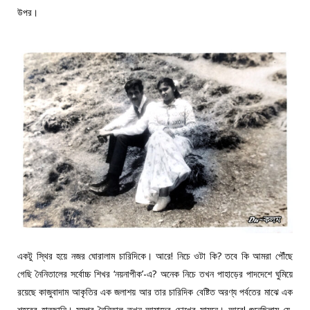
উপর।
একটু স্থির হয়ে নজর ঘোরালাম চারিদিকে। আরে! নিচে ওটা কি? তবে কি আমরা পৌঁছে
গেছি নৈনিতালের সর্বোচ্চ শিখর ‘নয়নাপীক’-এ? অনেক নিচে তখন পাহাড়ের পাদদেশে ঘুমিয়ে
রয়েছে কাজুবাদাম আকৃতির এক জলাশয় আর তার চারিদিক বেষ্টিত অরণ্য পর্বতের মাঝে এক
শহরের হাতছানি। সমগ্র নৈনিতাল তখন আমাদের চোখের সামনে। আরে! শুনেছিলাম যে,