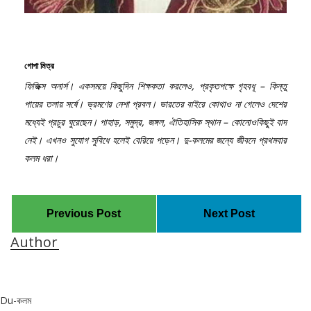
গোপা মিত্র
ফিজিক্স অনার্স। একসময়ে কিছুদিন শিক্ষকতা করলেও, প্রকৃতপক্ষে গৃহবধূ – কিন্তু
পায়ের তলায় সর্ষে। ভ্রমণের নেশা প্রবল। ভারতের বাইরে কোথাও না গেলেও দেশের
মধ্যেই প্রচুর ঘুরেছেন। পাহাড়, সমুদ্র, জঙ্গল, ঐতিহাসিক স্থান – কোনোওকিছুই বাদ
নেই। এখনও সুযোগ সুবিধে হলেই বেরিয়ে পড়েন। দু-কলমের জন্যে জীবনে প্রথমবার
কলম ধরা।
Previous Post
Next Post
Author
Du-কলম