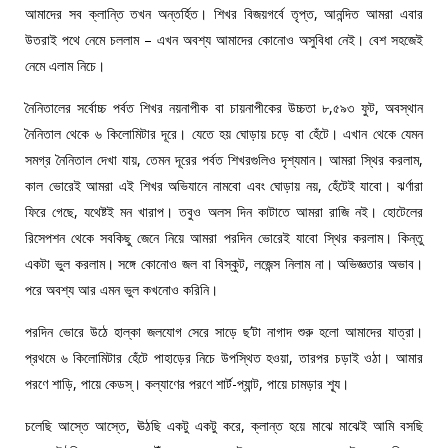
আমাদের সব ক্লান্তি তখন অন্তর্হিত। শিখর বিজয়গর্বে তৃপ্ত, আনন্দিত আমরা এবার
উতরাই পথে নেমে চললাম – এখন অবশ্য আমাদের কোনোও অসুবিধা নেই। বেশ সহজেই
নেমে এলাম নিচে।
নৈনিতালের সর্বোচ্চ পর্বত শিখর নয়নাপীক বা চায়নাপীকের উচ্চতা ৮,৫৯৩ ফুট, অবস্থান
নৈনিতাল থেকে ৬ কিলোমিটার দূরে। যেতে হয় ঘোড়ায় চড়ে বা হেঁটে। এখান থেকে যেমন
সমগ্র নৈনিতাল দেখা যায়, তেমন দূরের পর্বত শিখরগুলিও দৃশ্যমান। আমরা স্থির করলাম,
কাল ভোরেই আমরা এই শিখর অভিযানে নামবো এবং ঘোড়ায় নয়, হেঁটেই যাবো। ঝর্ণারা
ফিরে গেছে, যথেষ্টই মন খারাপ। তবুও অলস দিন কাটাতে আমরা রাজি নই। হোটেলের
রিসেপশন থেকে সবকিছু জেনে নিয়ে আমরা পরদিন ভোরেই যাবো স্থির করলাম। কিন্তু
একটা ভুল করলাম। সঙ্গে কোনোও জল বা বিস্কুট, লজেন্স নিলাম না। অভিজ্ঞতার অভাব।
পরে অবশ্য আর এমন ভুল কখনোও করিনি।
পরদিন ভোরে উঠে হাল্কা জলযোগ সেরে সাড়ে ছ’টা নাগাদ শুরু হলো আমাদের যাত্রা।
প্রথমে ৬ কিলোমিটার হেঁটে পাহাড়ের নিচে উপস্থিত হওয়া, তারপর চড়াই ওঠা। আমার
পরণে শাড়ি, পায়ে কেডস্‌। কল্যাণের পরণে শার্ট-প্যান্ট, পায়ে চামড়ার শ্যূ।
চলেছি আস্তে আস্তে, ঊঠছি একটু একটু করে, ক্লান্ত হয়ে মাঝে মাঝেই আমি বসছি