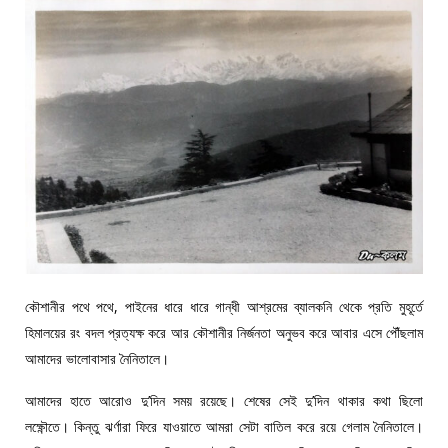
কৌশানীর পথে পথে, পাইনের ধারে ধারে গান্ধী আশ্রমের ব্যালকনি থেকে প্রতি মুহূর্তে
হিমালয়ের রং বদল প্রত্যক্ষ করে আর কৌশানীর নির্জনতা অনুভব করে আবার এসে পৌঁছলাম
আমাদের ভালোবাসার নৈনিতালে।
আমাদের হাতে আরোও দু’দিন সময় রয়েছে। শেষের সেই দু’দিন থাকার কথা ছিলো
লক্ষ্ণৌতে। কিন্তু ঝর্ণারা ফিরে যাওয়াতে আমরা সেটা বাতিল করে রয়ে গেলাম নৈনিতালে।