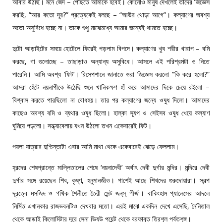
আবার উঠছি। মনে জেদ – পৌঁছতে আমাকে হবেই। কোনোও মানুষ দেখলেই তাদের জিজ্ঞেস
করছি, “আর কতো দূর?” প্রত্যেকেই বলছে – “আউর থোড়া আগে”। কল্যাণের অবশ্য
অতো অসুবিধে হচ্ছে না। তাকে শুধু মাঝেমধ্যে আমার জন্যেই থামতে হচ্ছে।
দুটো আড়াইটের সময়ে হোটেলে ফিরেই পড়লাম বিপদে। কল্যাণের খুব শরীর খারাপ – বমি
করছে, গা গুলোচ্ছে – তাছাড়াও অন্যান্য অসুবিধে। আসলে এই পরিশ্রমটা ও নিতে
পারেনি। আমি অবশ্য ‘ফিট’। রিসেপশানে জানাতে ওরা জিজ্ঞেস করলো “কি করে হলো?”
আমরা হেঁটে নয়নাপীকে উঠেছি শুনে খানিকক্ষণ হাঁ করে আমাদের দিকে চেয়ে রইলো –
বিশ্বাস করতে পারছিলো না বোধহয়। তার পর কল্যাণের জন্যে ওষুধ দিলো। আমাদের
কাছেও অবশ্য বমি ও ব্যথার ওষুধ ছিলো। হাল্কা স্যূপ ও সেইসব ওষুধ খেয়ে কল্যাণ
ঘুমিয়ে পড়লো। সন্ধ্যাবেলায় যখন উঠলো তখন একেবারেই ফিট।
পয়লা যাত্রার দুশ্চিন্তাটা এবার আমি মাথা থেকে একেবারেই ঝেড়ে ফেললাম।
হ্রদের শেষপ্রান্তে মাল্লিতালের শেষে ‘নয়নাদেবী’ অর্থাৎ দেবী দুর্গার মন্দির। মন্দিরে দেবী
দুর্গার সঙ্গে রয়েছেন শিব, কৃষ্ণ, হনুমানজীও। পাশেই আছে শিখদের গুরুদোয়ারা। স্বল্প
দূরত্বে মসজিদ ও গথিক শৈলীতে তৈরী সেন্ট জন্‌স্‌ গীর্জা। বাকিংহাম প্যালেসের আদলে
নির্মিত এখানকার রাজভবনটিও দেখবার মতো। এরই মাঝে একদিন দেখে এসেছি, নৈনিতাল
থেকে আড়াই কিলোমিটার দূরে স্নো ভ্যিউ পয়েন্ট থেকে বরফাবৃত ত্রিশূল পর্বতশৃঙ্গ।