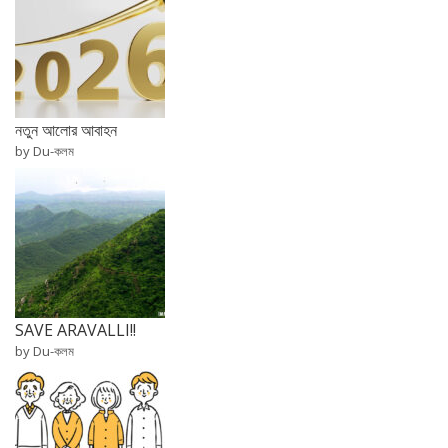
নতুন আলোর আবাহন
by Du-কলম
SAVE ARAVALLI!!
by Du-কলম