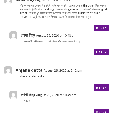
এই সব জায়গায় কোনো দিন যাইনি, খালি নাম শুনেছি।তোমার লেখা র through দিয়ে অনেক
কিছু জানলাম।শাড়ি পরে trekking,আজকাল কার generationভাবতেই পারবে না।just
great..লেখা টা খুব ভালো হয়েছে।তোমার লেখা বেশ ভালো guide for future
travellers.তুমি অনেক আগে গিয়েছো,তাতে কি।লেখা চালিয়ে যাও বন্ধু।
REPLY
গোপা মিত্র
August 29, 2020 at 10:48 pm
অবশ্যই চেষ্টা করবো । আমি যা দেখেছি সকলকে দেখাতে ।
REPLY
Anjana datta
August 29, 2020 at 5:12 pm
Khub bhalo laglo
REPLY
গোপা মিত্র
August 29, 2020 at 10:49 pm
ধন্যবাদ ।
REPLY