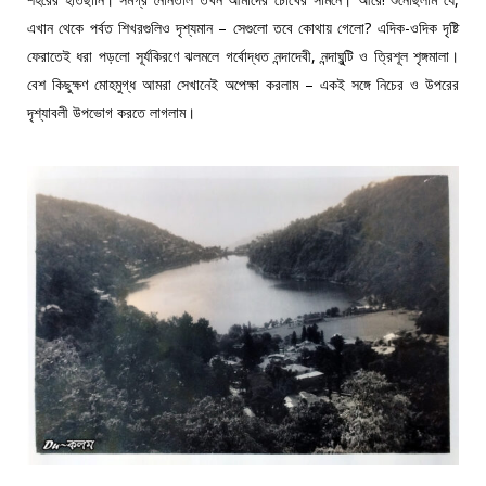
এখান থেকে পর্বত শিখরগুলিও দৃশ্যমান – সেগুলো তবে কোথায় গেলো? এদিক-ওদিক দৃষ্টি
ফেরাতেই ধরা পড়লো সূর্যকিরণে ঝলমলে গর্বোদ্ধত নন্দাদেবী, নন্দাঘুন্টি ও ত্রিশূল শৃঙ্গমালা।
বেশ কিছুক্ষণ মোহমুগ্ধ আমরা সেখানেই অপেক্ষা করলাম – একই সঙ্গে নিচের ও উপরের
দৃশ্যাবলী উপভোগ করতে লাগলাম।