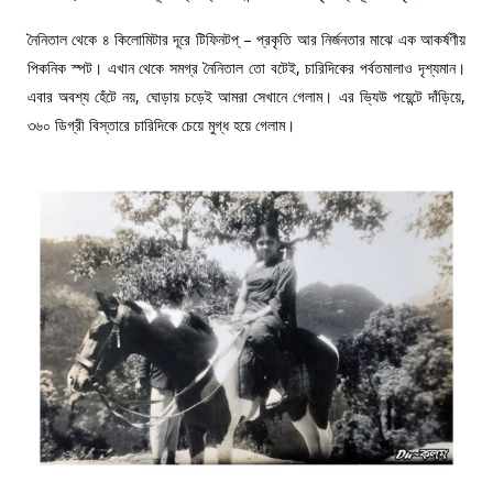
নৈনিতাল থেকে ৪ কিলোমিটার দূরে টিফিনটপ্‌ – প্রকৃতি আর নির্জনতার মাঝে এক আকর্ষণীয়
পিকনিক স্পট। এখান থেকে সমগ্র নৈনিতাল তো বটেই, চারিদিকের পর্বতমালাও দৃশ্যমান।
এবার অবশ্য হেঁটে নয়, ঘোড়ায় চড়েই আমরা সেখানে গেলাম। এর ভ্যিউ পয়েন্টে দাঁড়িয়ে,
৩৬০ ডিগ্রী বিস্তারে চারিদিকে চেয়ে মুগ্ধ হয়ে গেলাম।