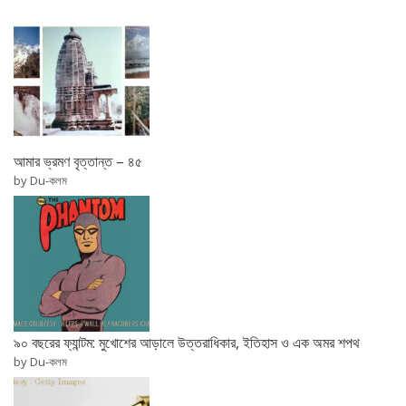
আমার ভ্রমণ বৃত্তান্ত – ৪৫
by Du-কলম
৯০ বছরের ফ্যান্টম: মুখোশের আড়ালে উত্তরাধিকার, ইতিহাস ও এক অমর শপথ
by Du-কলম