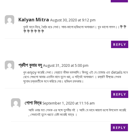
Kalyan Mitra
August 30, 2020 at 9:12 pm
খুবই যত্ন নিয়ে, ধৈর্য্য ধরে লেখা। সাদা-কালো ছবিগুলো অসাধারণ। খুব ভালো লাগল।।💐💐
💐💐💐💐💐💐
REPLY
প্রদীপ কুমার বসু
August 31, 2020 at 5:00 pm
খুব enjoy করেছি লেখা। বেড়াতে ভীষন ভালবাসি। কিন্তু এই যে তোমার এত details মনে
রেখে সেগুলো আবার এতদিন বাদে তুলে ধরা, এ সত্যিই অসাধারণ । রম্যাণি বীক্ষ্যর লেখক
সুবোধ চক্রবর্তীকে মনে করিয়ে দেয়। ছবিগুল চমৎকার।
REPLY
গোপা মিত্র
September 1, 2020 at 11:16 am
আমি ওনার মত লেখক এর সঙ্গে তুলনীয় নই । আমি যে ভাবে জায়গা গুলো উপভোগ করেছি
, সেভাবেই তুলে ধরতে চেষ্টা করেছি মাত্র ।
REPLY