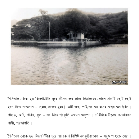
নৈনিতাল থেকে ২৩ কিলোমিটার দূরে ভীমতালের কাছে হিমালয়ের কোলে সাতটি ছোট ছোট
হ্রদ নিয়ে সাততাল – স্বচ্ছ জলের হ্রদ। এটি ওক, পাইনের ঘন বনের মধ্যে অবস্থিত।
পাহাড়, ঝর্ণা, পাথর, ফুল – সব নিয়ে প্রকৃতি এখানে অকৃপণ। চারিদিকে উড়ছে কতোরকম
পাখী, প্রজাপতি।
নৈনিতাল থেকে ২৬ কিলোমিটার দূরে নয় কোণ বিশিষ্ট নওকুচিয়াতাল – সবুজ পাহাড়ে ঘেরা।