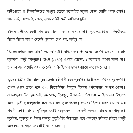
রানীখেতের ৪ কিলোমিটারের মধ্যেই রয়েছে তরঙ্গায়িত সবুজে মোড়া ফৌজি গলফ কোর্স।
আর একটু এগোলেই রয়েছে ব্যাঘ্রবাহিনী দেবী কালিকার মন্দির।
দু’দিনে রানীখেত দেখা শেষ হয়ে গেলো। ভালো লাগলো না। প্রথমতঃ ঘিঞ্জি। দ্বিতীয়তঃ
বিশেষ বিশেষ জায়গা থেকেই শৃঙ্গমালা দেখা যায়, সর্বত্র নয়।
হিমালয় দর্শনের এক আদর্শ মঞ্চ কৌশানী। রানীখেতের পর আমরা এসেছি এখানে। থাকার
ব্যবস্থা গান্ধী আশ্রমে। তখন (১৯৭২) এখানে হোটেল, গেস্টহাউস বিশেষ ছিলো না।
তাছাড়া শুনে এসেছি এখান থেকেই না কি হিমালয় দর্শন সবচেয়ে ভালোভাবে হয়।
১,৮৯০ মিটার উচ্চ বাগেশ্বর জেলার কৌশানী যেন প্রকৃতির তৈরী এক অভিনব ব্যালকনি।
যেখান থেকে চোখে পড়ে ৩০০ কিলোমিটার বিস্তৃত হিমালয় পর্বতমালার অপরূপ শোভা।
রৌদ্রজ্জ্বল দিনে নন্দাদেবী, নন্দাকোট, ত্রিশূল, নীলকণ্ঠা, চৌখাম্বা – হিমালয়ের বিখ্যাত
আকাশচুম্বী তুষারশৃঙ্গগুলি রচনা করে এক তুষারশৃঙ্খল। ভোরের স্নিগ্ধ আলোয় এদের এক
মায়াবী রূপ। আবার সূর্যাস্তে এরাই অন্যরকম – সোনালী লালচে আভায় মহিমান্বিত।
সূর্যোদয়, সূর্যাস্ত বা দিনের সমস্ত মুহূর্তগুলিই হিমালয়ের সঙ্গে একান্তে কাটাতে চাইলে গান্ধী
আশ্রমের প্রশস্ত চত্বরটিই আদর্শ জায়গা।