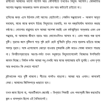
রানীখেত আমাদের ভালো লাগেনি আর কৌশানীতে তখনোও বিদ্যূৎ আসেনি। মোমবাতির
আলোয় সন্ধ্যার অন্ধকারে অলস রাতগুলো যেন আর কাটতেই চাইতো না।
দু’দিনের জন্য এসে উঠলাম সেই আগের হোটেলেই। শেষদিন সন্ধ্যাবেলা – আকাশ আবৃত
ঘনমেঘে, মাঝে মাঝে ঝলসে উঠছে বিদ্যূতের তরবারি, ঘন ঘন বজ্রনির্ঘোষ আবাহন করছে
বর্ষণের। দোতলার বারান্দায় বসে আমরা অপেক্ষা করছি এক বর্ষণমন্দ্রিত অন্ধকার এমন এক
সন্ধ্যার, যা আমাদের জীবনে হয়তঃ আর কোনোওদিনও আসবে না। এমন সময়ে শুরু হলো
বৃষ্টি। হ্রদের জলে বৃষ্টিকণা পড়ে সৃষ্ট ছোট ছোট ঘূর্ণিগুলি বৃদ্ধি পেয়ে ক্রমশঃ ছড়িয়ে যাচ্ছে
সমগ্র হ্রদে। সঙ্গে এলোমেলো ঝোড়ো হাওয়ায় বৃক্ষরাজি চেষ্টা করেও সোজা থাকতে পারছে
না। বিপরীতপ্রান্তের অরণ্য-পর্বত তখন শুধুমাত্র বিদ্যূতালোকেই নিজেদের উপস্থিতি
জানান দিচ্ছে। নির্বাক দর্শক আমরা শুধু দেখছি আর মনের ক্যামেরায় ছবি তুলছি। এমন দৃশ্য
আর কখনোও কি দেখতে পাবো?
ঘন্টাখানেক পরে বৃষ্টি থামলো। শীতের দাপটও বাড়লো। আমরা ঘরে এলাম। কালকেই
ফেরা। আমাদের জিনিসপত্র গুছোতে হবে।
তখন জানা ছিলো না, পরবর্তীকালে জেনেছি – বিখ্যাত শিকারী এবং পশুপ্রেমী জিম করবেটের
জন্ম ও বাসস্থান ছিলো এই নৈনিতালেই।