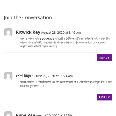
Join the Conversation
Ritwick Ray
August 28, 2020 at 8:46 pm
দারুণ। আমরা একি sequence এ ঘুরেছি। নৈনিতাল, রাণিখেত, কৌসানি, এই অবধি একি।
তারপর আমরা চৌকরী, আলমোরা আর বিনসার গেছিলাম। খুব ভালো লাগলো তোমার লেখা।
বেড়াতে যাবার থ্রীলটা অনুভব করলাম।
REPLY
গোপা মিত্র
August 29, 2020 at 11:24 am
অনেক ধন্যবাদ । চৌকরী বিনসর এর নাম তখন জানতাম না । কৌশানি তখনও বিদ্যুৎ হীন । তার
মানে কত যুগ আগে— ।
REPLY
Runa Ray
August 29, 2020 at 12:59 pm