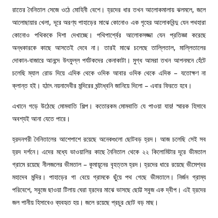
রাতের নৈনিতাল সেজে ওঠে মোহিনী বেশে। হ্রদের ধার তখন আলোকমালায় ঝলমলে, জলে
আলোছায়ার খেলা, দূরে অরণ্য পাহাড়ের মাঝে কোনোও এক গৃহের আলোকবিন্দু যেন পথহারা
কোনোও পথিককে দিশা দেখাচ্ছে। পথিপার্শ্বের আলোকসজ্জা যেন প্রতিজ্ঞা করেছে
অন্ধকারকে কাছে আসতেই দেবে না। তারই মাঝে চলেছে তাল্লিতাল, মাল্লিতালের
দোকান-বাজারে আনন্দে উৎফুল্ল পর্যটকদের কেনাকাটা। মুগ্ধ আমরা তখন আপনমনে হেঁটে
চলেছি ম্যাল রোড দিয়ে এদিক থেকে ওদিক আবার ওদিক থেকে এদিক – যতোক্ষণ না
ক্লান্ত হই। হঠাৎ নয়নাদেবীর মন্দিরের ঘন্টাধ্বনি জানিয়ে দিলো – এবার ফিরতে হবে।
এখানে গড়ে উঠেছে মোমবাতি শিল্প। কতোরকম মোমবাতি যে পাওয়া যায়! স্মারক হিসাবে
অবশ্যই আনা যেতে পারে।
হ্রদনগরী নৈনিতালের আশেপাশে রয়েছে অনেকগুলো ছোটবড় হ্রদ। আজ চলেছি সেই সব
হ্রদ দর্শনে। এদের মধ্যে ভাওয়ালির কাছে নৈনিতাল থেকে ২২ কিলোমিটার দূরে ভীমতাল
গ্রামে রয়েছে নীলজলের ভীমতাল – কূমায়ূনের বৃহত্তম হ্রদ। হ্রদের ধারে রয়েছে ভীমেশ্বর
মহাদেব মন্দির। পাহাড়ের গা বেয়ে গ্রামকে ছুঁয়ে পথ গেছে ভীমতালে। নির্জন গ্রাম্য
পরিবেশে, সবুজে ছাওয়া টিলায় ঘেরা হ্রদের মাঝে ভাসছে ছোট্ট সবুজ এক দ্বীপ। এই হ্রদের
জল পানীয় হিসাবেও ব্যবহৃত হয়। জলে রয়েছে প্রচুর ছোট বড় মাছ।