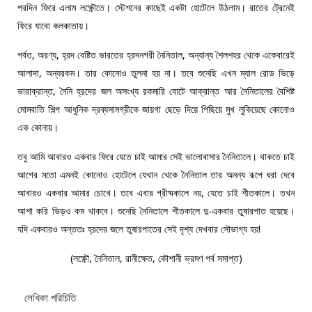
পরদিন ফিরে এলাম লক্ষ্ণৌতে। স্টেশনের কাছেই একটা হোটেলে উঠলাম। রাতের ট্রেনেই
ফিরে যাবো কলকাতায়।
পর্বত, অরণ্য, হ্রদ বেষ্টিত ভারতের হ্রদনগরী নৈনিতাল, অন্যান্য শৈলশহর থেকে একেবারেই
আলাদা, অন্যরকম। তার কোনোও তুলনা হয় না। তবে শুনেছি এখন ম্যাল রোড ভিড়ে
ভারাক্রান্ত, নৈনি হ্রদের জল অসংখ্য রকমারি বোটে আক্রান্ত আর নৈনিতালের বৈশিষ্ট
মোমবাতি শিল্প আধুনিক দ্রব্যসামগ্রীকে জায়গা ছেড়ে দিয়ে পিছিয়ে মুখ লুকিয়েছে কোনোও
এক কোনায়।
তবু আমি আবারও একবার ফিরে যেতে চাই আমার সেই ভালোবাসার নৈনিতালে। থাকতে চাই
আগের মতো এমনই কোনোও হোটেলে যেখান থেকে নৈনিতাল তার অনন্য রূপে ধরা দেবে
আবারও একবার আমার চোখে। তবে এবার গ্রীষ্মকালে নয়, যেতে চাই শীতকালে। তখন
আশা করি ভিড়ও কম থাকবে। শুনেছি নৈনিতালে শীতকালে দু-একবার তুষারপাত হয়েছে।
যদি একবারও অন্ততঃ হ্রদের জলে তুষারপাতের সেই দৃশ্য দেখবার সৌভাগ্য হয়!
(লক্ষ্ণৌ, নৈনিতাল, রানীক্ষেত, কৌশানী ভ্রমণ পর্ব সমাপ্ত)
লেখিকা পরিচিতি