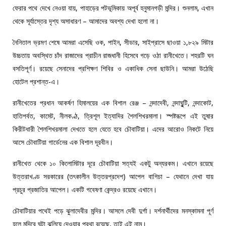
ফেরার পথে দেখে নেওয়া যায়, পাহাড়ের পটভূমিকায় অপূর্ব হনুমানগড়ী মন্দির। শুনলাম, এখান
থেকে সূর্যাস্তের দৃশ্য অসাধারণ – আমাদের অবশ্য দেখা হলো না।
নৈনিতাল ভ্রমণ শেষে আমরা এসেছি ওক, পাইন, সীডার, সাইপ্রাসে ছাওয়া ১,৮২৯ মিটার
উচ্চতায় অবস্থিত চাঁদ রাজাদের প্রাচীন রাজধানী হিসেবে গড়ে ওঠা রানীখেতে। শহরটি ঘন
বসতিপূর্ণ। রয়েছে সেনাদের প্রশিক্ষণ শিবির ও একাধিক সেনা ছাউনি। আমরা উঠেছি
হোটেল প্রশান্ত-এ।
রানীখেতের প্রধান আকর্ষণ হিমালয়ের এক বিশাল রেঞ্জ – নন্দাদেবী, নন্দাঘুন্টি, নন্দাকোট,
হাতিপর্বত, কামেট, নীলকণ্ঠ, ত্রিশূল ইত্যাদির শৈলশিখরমালা। স্পষ্টরূপে এই তুষার
কিরীটধারী শৈলশিখরমালা দেখতে হলে যেতে হবে চৌবাটিয়া। এদের আরোও নিকটে নিয়ে
আসে চৌবাটিয়া গার্ডেনের এক বিশাল দূরবীন।
রানীখেত থেকে ১০ কিলোমিটার দূরে চৌবাটিয়া সত্যই একটু অন্যরকম। এখানে রয়েছে
উত্তরাখণ্ড সরকারের (তৎকালীন উত্তরপ্রদেশ) আপেল বাগিচা – যেথানে দেখা যায়
প্রচুর প্রজাতির আপেল। একটি গবেষণা কেন্দ্রও রয়েছে এখানে।
চৌবাটিয়ার পথেই পড়ে ঝুলাদেবীর মন্দির। আসলে দেবী দুর্গা। দর্শনার্থীদের মনস্কামনা পূর্ণ
হলে মন্দিরে ঘন্টা ঝুলিয়ে দেওয়ার প্রথা রয়েছে, তাই এই নাম।