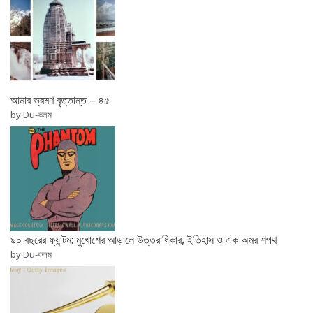
আমার ভ্রমণ বৃত্তান্ত – ৪৫
by Du-কলম
৯০ বছরের ফ্যান্টম: মুখোশের আড়ালে উত্তরাধিকার, ইতিহাস ও এক অমর শপথ
by Du-কলম