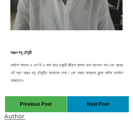
অঞ্জন
বসু
চৌধুরী
কর্মাসে
স্মাতক
ও
এম
বি
এ
পাস
করে
চাকুরি
জীবনে
ব্যস্ত
হয়ে
পড়লেও
গান
এবং
গল্পের
বই
পড়া
অঞ্জন
বসু
চৌধুরীর
অ
ন্য
তম
নেশা।
এক
সময়ে
অসম্ভব
সুন্দর
মাউথ
অ
র্গ্যা
ন
বাজাতেন
।
Previous Post
Next Post
Author