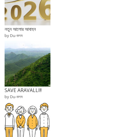
নতুন আলোর আবাহন
by Du-কলম
SAVE ARAVALLI!!
by Du-কলম