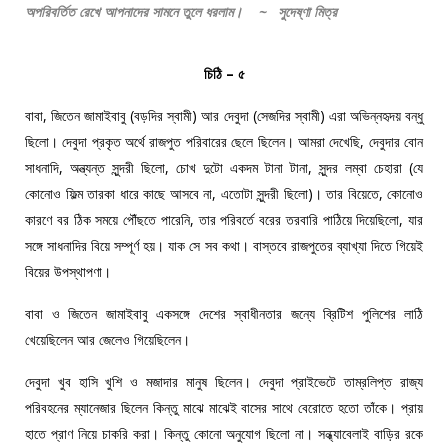
অপরিবর্তিত
রেখে
আপনাদের
সামনে
তুলে
ধরলাম
।
~
সুদেষ্ণা
মিত্র
চিঠি – ৫
বাবা, জিতেন জামাইবাবু (বড়দির স্বামী) আর দেবুদা (সেজদির স্বামী) এরা অভিন্নহৃদয় বন্ধু
ছিলো। দেবুদা প্রকৃত অর্থে রাজপুত পরিবারের ছেলে ছিলেন। আমরা দেখেছি, দেবুদার বোন
সাধনাদি, অন্ত্যন্ত সুন্দরী ছিলো, চোখ দুটো একদম টানা টানা, সুন্দর লম্বা চেহারা (যে
কোনোও ফিল্ম তারকা ধারে কাছে আসবে না, এতোটা সুন্দরী ছিলো)। তার বিয়েতে, কোনোও
কারণে বর ঠিক সময়ে পৌঁছতে পারেনি, তার পরিবর্তে বরের তরবারি পাঠিয়ে দিয়েছিলো, যার
সঙ্গে সাধনাদির বিয়ে সম্পূর্ণ হয়। যাক সে সব কথা। বাস্তবে রাজপুতের ব্যাখ্যা দিতে গিয়েই
বিয়ের উপস্থাপণা।
বাবা ও জিতেন জামাইবাবু একসঙ্গে দেশের স্বাধীনতার জন্যে ব্রিটিশ পুলিশের লাঠি
খেয়েছিলেন আর জেলেও গিয়েছিলেন।
দেবুদা খুব হাসি খুশি ও মজাদার মানুষ ছিলেন। দেবুদা প্রাইভেটে তাম্রলিপ্ত রাজ্য
পরিবহনের ম্যানেজার ছিলেন কিন্তু মাঝে মাঝেই বাসের সাথে বেরোতে হতো তাঁকে। প্রায়
হাতে প্রাণ নিয়ে চাকরি করা। কিন্তু কোনো অনুযোগ ছিলো না। সন্ধ্যাবেলাই বাড়ির রকে