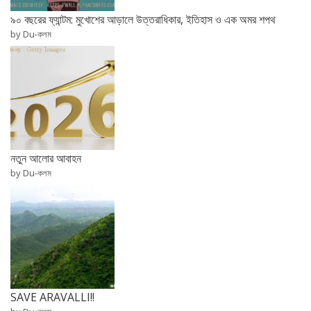
৯০ বছরের ফ্যান্টম: মুখোশের আড়ালে উত্তরাধিকার, ইতিহাস ও এক অমর শপথ
by Du-কলম
নতুন আলোর আবাহন
by Du-কলম
SAVE ARAVALLI!!