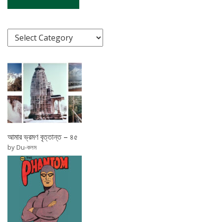
আমার ভ্রমণ বৃত্তান্ত – ৪৫
by Du-কলম