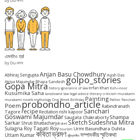
by Du-কলম
এমনটাও হয়!
by Du-কলম
Anjan Basu Chowdhury
Abhiraj Sengupta
Asish Das
golpo_stories
Atriya Majumdar
Bhapa Sandesh
Gopa Mitra
Irrfan Khan
history
ignorance of law
Koh-i-noor
Kusumika Saha
lansdowne
law
legal advice
literary criticism
murakami
Painting
murakami novels
mythology
One Week Birthday
Pather Panchali
probondho_article
Poem
Rabindranath
Sanchari
recipe
Tagore
Recitation
rishi kapoor
Goswami Majumdar
Shampa
Saugata Chakraborty
Sketch
Sudeshna Mitra
Sarkar
Shruti Bhattacharya
sket
Tapati Roy
Sulagna Roy
Urmi Basundhara Duhita
tourism
কবিতা
ভ্রমণ
স্মৃতিকথা
সম্পাদকীয়
Uttam Kumar
রবীন্দ্রসঙ্গীত