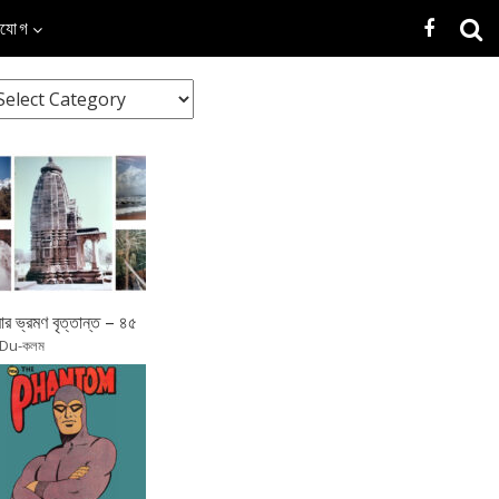
াযোগ
র ভ্রমণ বৃত্তান্ত – ৪৫
 Du-কলম