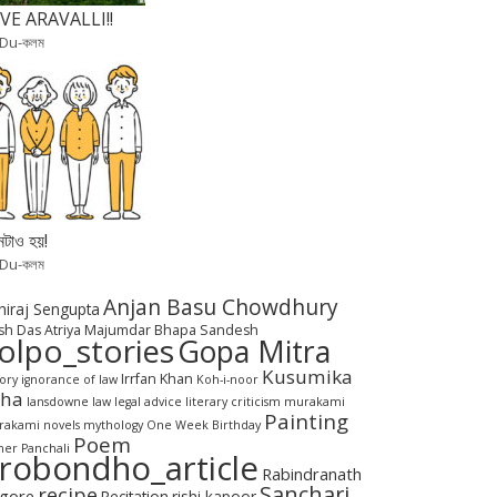
VE ARAVALLI!!
 Du-কলম
টাও হয়!
 Du-কলম
Anjan Basu Chowdhury
hiraj Sengupta
sh Das
Atriya Majumdar
Bhapa Sandesh
olpo_stories
Gopa Mitra
Kusumika
Irrfan Khan
tory
ignorance of law
Koh-i-noor
aha
lansdowne
law
legal advice
literary criticism
murakami
Painting
akami novels
mythology
One Week Birthday
Poem
her Panchali
robondho_article
Rabindranath
Sanchari
recipe
gore
Recitation
rishi kapoor