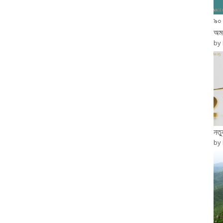
৯০ 
অম
by
নত
by