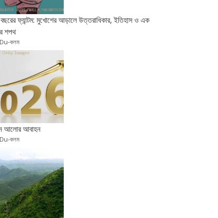
বছরের ফ্যান্টম: মুখোশের আড়ালে উত্তরাধিকার, ইতিহাস ও এক
র শপথ
 Du-কলম
ুন আলোর আবাহন
 Du-কলম