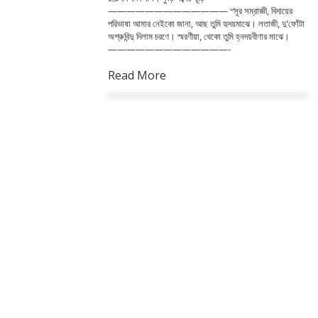
————————————— ৺সূর সম্রাজ্ঞী, বিদায়ের
পরিভাষা আমার নেইকো জানা, আছ তুমি হৃদয়মাঝে। লতাজী, দু’ফোঁটা
অশ্রুবিন্দু দিলাম চরণে। স্মরণীয়া, থেকো তুমি হ্নদয়বীণার মাঝে।
—————————————-
Read More